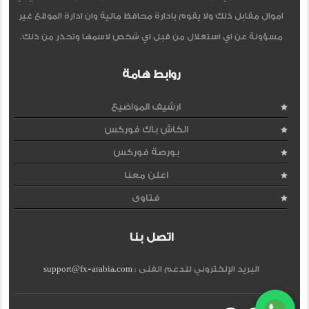
اموال مقابل ذلك ولا يقوم بادارة محافظ مالية وان ادارة الموقع غير
مسؤولة عن اي استغلال من قبل اي شخص لاسمها وتحذر من ذلك.
روابط هامة
ارشيف المواضيع
الكاش باك فوركس
بورصة فوركس
اعلن معنا
فتاوى
اتصل بنا
البريد الإلكتروني للدعم الفنى :
support@fx-arabia.com