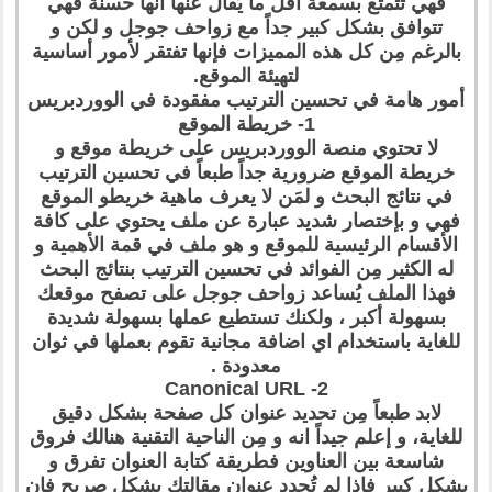
فهي تتمتع بسمعة أقل ما يُقال عنها أنها حسنة فهي
تتوافق بشكل كبير جداً مع زواحف جوجل و لكن و
بالرغم مِن كل هذه المميزات فإنها تفتقر لأمور أساسية
لتهيئة الموقع.
أمور هامة في تحسين الترتيب مفقودة في الووردبريس
1- خريطة الموقع
لا تحتوي منصة الووردبريس على خريطة موقع و
خريطة الموقع ضرورية جداً طبعاً في تحسين الترتيب
في نتائج البحث و لمَن لا يعرف ماهية خريطو الموقع
فهي و بإختصار شديد عبارة عن ملف يحتوي على كافة
الأقسام الرئيسية للموقع و هو ملف في قمة الأهمية و
له الكثير مِن الفوائد في تحسين الترتيب بنتائج البحث
فهذا الملف يُساعد زواحف جوجل على تصفح موقعك
بسهولة أكبر ، ولكنك تستطيع عملها بسهولة شديدة
للغاية باستخدام اي اضافة مجانية تقوم بعملها في ثوان
معدودة .
2- Canonical URL
لابد طبعاً مِن تحديد عنوان كل صفحة بشكل دقيق
للغاية، و إعلم جيداً انه و مِن الناحية التقنية هنالك فروق
شاسعة بين العناوين فطريقة كتابة العنوان تفرق و
بشكل كبير فإذا لم تُحدد عنوان مقالتك بشكل صريح فإن