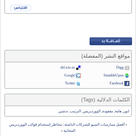
مواقع النشر (المفضلة)
del.icio.us
Digg
Google
StumbleUpon
Twitter
Facebook
الكلمات الدلالية (Tags)
لنور
,
هامة
,
مفقودة
,
الووردبريس
,
الترتيب
,
تدشين
«
أفضل ممارسات السيو للشركات الناشئة
|
مخاطر إستخدام قوالب الووردبريس
المجانية
»