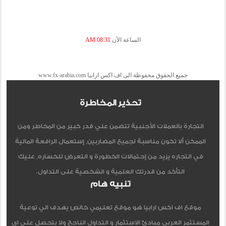
الساعة الآن
08:31 AM
جميع الحقوق محفوظة الى اف اكس ارابيا www.fx-arabia.com
تحذير المخاطرة
التجارة بالعملات الأجنبية تتضمن علي قدر كبير من المخاطر ومن
الممكن ألا تكون مناسبة لجميع المضاربين, إستعمال الرافعة المالية
في التجاره يزيد من إحتمالات الخطورة و التعرض للخساره, عليك
التأكد من قدرتك العلمية و الشخصية على التداول.
تنبيه هام
موقع اف اكس ارابيا هو موقع تعليمي خالص يهدف الي توعية
المستثمر العربي مبادئ الاستثمار و التداول الناجح ولا يتحصل علي اي