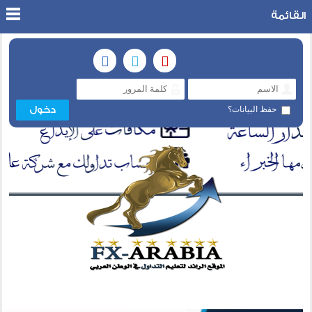
القائمة
حفظ البيانات؟