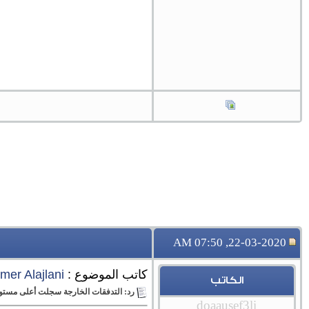
22-03-2020, 07:50 AM
كاتب الموضوع :
mer Alajlani
الكاتب
رد: التدفقات الخارجة سجلت أعلى مستوى له
doaausef3li