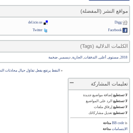
مواقع النشر (المفضلة)
del.icio.us
Digg
Twitter
Facebook
الكلمات الدلالية (Tags)
2018
,
مستوى
,
أعلى
,
التدفقات
,
الجارية
,
ديسمبر
,
ضخمة
«
النفط يرتفع بفعل تفاؤل حيال محادثات التجا
تعليمات المشاركة
لا تستطيع
إضافة مواضيع جديدة
لا تستطيع
الرد على المواضيع
لا تستطيع
إرفاق ملفات
لا تستطيع
تعديل مشاركاتك
is
BB code
متاحة
الابتسامات
متاحة