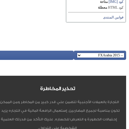
كود [IMG]
متاحة
كود HTML
معطلة
قوانين المنتدى
تحذير المخاطرة
التجارة بالعملات الأجنبية تتضمن علي قدر كبير من المخاطر ومن الممكن أ
تكون مناسبة لجميع المضاربين, إستعمال الرافعة المالية في التجاره يزيد 
إحتمالات الخطورة و التعرض للخساره, عليك التأكد من قدرتك العلمية 
الشخصية على التداول.