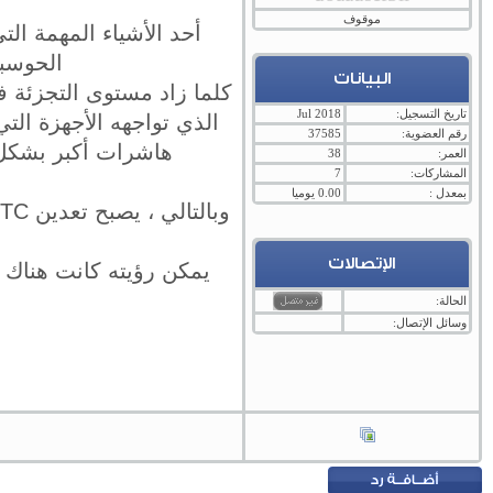
موقوف
أحد الأشياء المهمة ال
الحوسبة
البيانات
كلما زاد مستوى التجزئة ف
تاريخ التسجيل:
Jul 2018
الذي تواجهه الأجهزة الت
رقم العضوية:
37585
هاشرات أكبر بشكل كبير ، ل
العمر:
38
المشاركات:
7
بمعدل :
0.00 يوميا
الإتصالات
الحالة:
وسائل الإتصال: