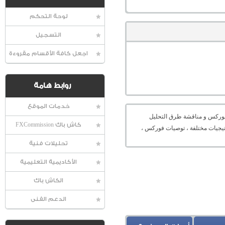
لوحة التحكم
التسجيل
اجعل كافة الأقسام مقروءة
روابط هامة
خدمات الموقع
عالمية الفوركس و مناقشة طرق التحليل
كاش باك FXCommission
راتيجيات مختلفة ، توصيات فوركس ،
تحليلات فنية
الأكاديمية التعليمية
الكاش باك
الدعم الفنى