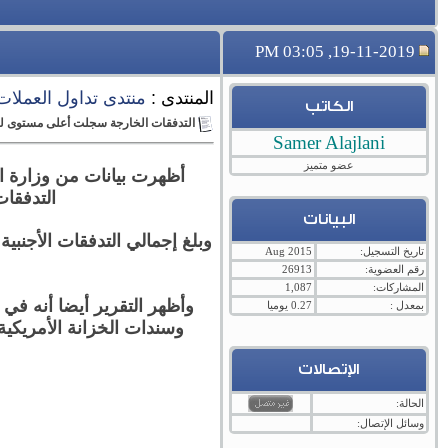
19-11-2019, 03:05 PM
المنتدى :
منتدى تداول العملات ال
الكاتب
التدفقات الخارجة سجلت أعلى مستوى لها م
Samer Alajlani
عضو متميز
أظهرت بيانات من وزارة ال
التدفقات
البيانات
تاريخ التسجيل:
Aug 2015
رقم العضوية:
26913
المشاركات:
1,087
وأظهر التقرير أيضا أنه في
بمعدل :
0.27 يوميا
وسندات الخزانة الأمريكية في سبتمبر أيلول إلى 1.102 تريل
الإتصالات
الحالة:
وسائل الإتصال: