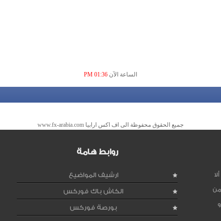
الساعة الآن
01:36 PM
جميع الحقوق محفوظة الى اف اكس ارابيا www.fx-arabia.com
روابط هامة
لا
ارشيف المواضيع
من
الكاش باك فوركس
و
بورصة فوركس