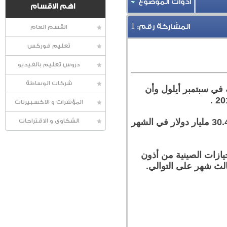
أدوات الموضوع
اهم الاقسام
1
المشاركة رقم:
القسم العام
تعليم فوركس
دروس تعليم بالفيديو
شركات الوساطة
 في سبتمبر أيلول وأن
المؤشرات و الاكسبيرتات
وبلغ إجمالي التدفقات الأجنبية الخارجة 34.324 مليار دولار في سبتمبر أيلول، ارتفاعا من 30.479 مليار دولار في الشهر
الشكاوى و الاقتراحات
يازات الصينية من أذون