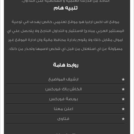
التأكد من قدرتك العلمية و الشخصية على التداول.
تنبيه هام
موقع اف اكس ارابيا هو موقع تعليمي خالص يهدف الي توعية
المستثمر العربي مبادئ الاستثمار و التداول الناجح ولا يتحصل علي اي
اموال مقابل ذلك ولا يقوم بادارة محافظ مالية وان ادارة الموقع غير
مسؤولة عن اي استغلال من قبل اي شخص لاسمها وتحذر من ذلك.
روابط هامة
ارشيف المواضيع
الكاش باك فوركس
بورصة فوركس
اعلن معنا
فتاوى