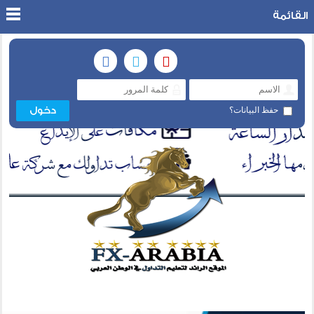
القائمة
حفظ البيانات؟