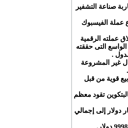
بة صناعة التشفير
 عملة الفيسبوك
اق عملته الرقمية
الواسع التى حققته
دول .
ال غير المشروعة
يع قوية من قبل
وى 10000 دولار وكالعادة فالبتكوين تقود معظم
لسوقية للعملات الرقمية ككل اليوم الثلاثاء نحو 8 مليار دولار إلى إجمالي