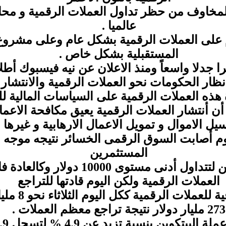
مخاوف من حظر تداول العملات الرقمية و محار
عالميا .
على العملات الرقمية بشكل عام وعلى مشروع
المستقبلية بشكل خاص .
ا جدلا واسعاً ومنذ الاعلان عن نيه فيسبوك أطل
ظار الحكومات نحو العملات الرقمية والانتشار 
ذه العملات الرقمية على السياسات المالية لل
ن أنتشار العملات الرقمية يعيق مكافحة الاعم
يل الاموال و تمويل الاعمال الارهابية و غيرها .
 أصابت السوق الرقمى الخسائر نتيجه موجه ب
المستثمرين
وتراجعت عملة البتكوين لتتداول أدنى مست
العملات الرقمية ولكن اليوم قادتها للتراجع
وخسرت القيمة ا
273 مليار دولار نتيجة تراجع معظم العملات .
تكوين بنسبة تزيد عن 4.9 % لتسجل 9998.9 دولار.