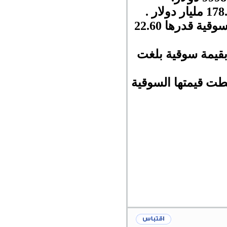
كما انخفضت عملة الإيثريوم بنسبة 5.2 % مسجلة 211.1 دولار بقيمة سوقية قدرها 22.60
ائر بنسبة 4.1 % لتتراجع إلى 0.3126 دولار بقيمة سوقية بلغت
و 5.7 % لتسجل 91.41 دولار كما هبطت قيمتها السوقية