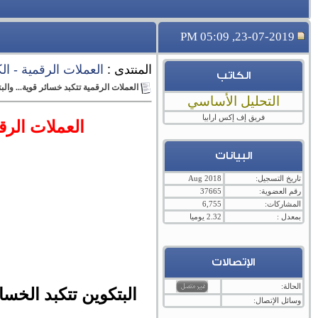
23-07-2019, 05:09 PM
المنتدى :
العملات الرقمية - الكريبتو - cryptocurrency ,
الكاتب
العملات الرقمية تتكبد خسائر قوية... والبتكوين ت
التحليل الأساسي
فريق إف إكس ارابيا
العملات الرقمية
البيانات
تاريخ التسجيل:
Aug 2018
رقم العضوية:
37665
المشاركات:
6,755
بمعدل :
2.32 يوميا
الإتصالات
الحالة:
البتكوين تتكبد الخسا
وسائل الإتصال: