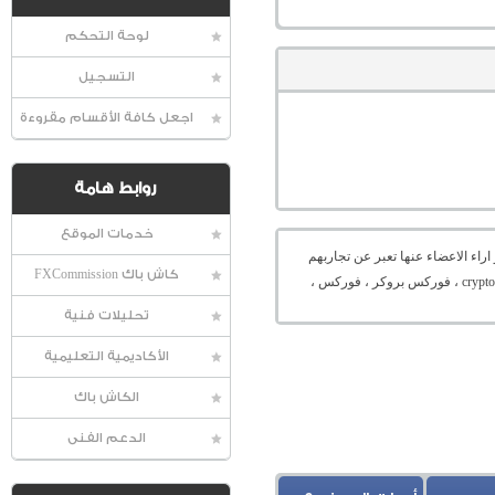
لوحة التحكم
التسجيل
اجعل كافة الأقسام مقروءة
روابط هامة
خدمات الموقع
راء الاعضاء عنها تعبر عن تجاربهم
كاش باك FXCommission
الشخصية و ليست اراء المنتدى ، ، ETH ، XRP ، BTC ، ميتاتريدر ، ايفون ، منصة ، شركة فوركس ،تداول العملات الرقمية ، تخزين العملات الرقمية ، الكريبتو ، cryptocurrency ، coinmarketcap ، فوركس بروكر ، فوركس ،
تحليلات فنية
الأكاديمية التعليمية
الكاش باك
الدعم الفنى