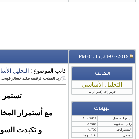
24-07-2019, 04:35 PM
كاتب الموضوع :
التحليل الأس
الكاتب
رد: العملات الرقمية تتكبد خسائر قوية... والبتكو
التحليل الأساسي
فريق إف إكس ارابيا
تستمر خ
البيانات
مع أستمرار المخا
تاريخ التسجيل:
Aug 2018
رقم العضوية:
37665
و تكبدت السوق
المشاركات:
6,755
بمعدل :
2.32 يوميا