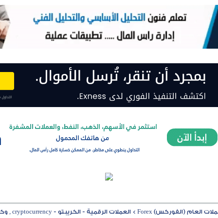
ت العام (الفوركس) Forex
>
العملات الرقمية - الكريبتو - cryptocurrency , وكل ما يتعلق بها