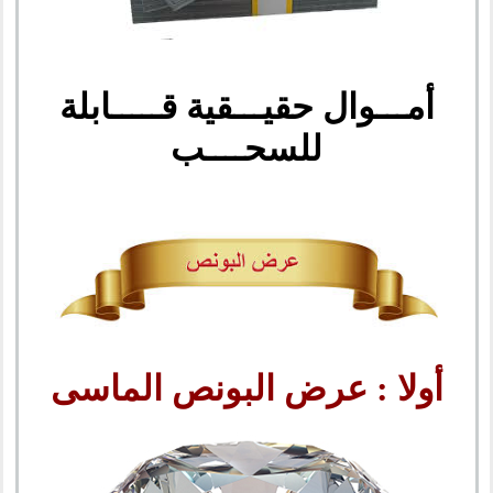
أمـــوال حقيـــقية قـــــابلة
للسحــــب
أولا : عرض البونص الماسى