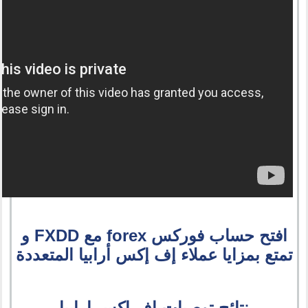
افتح حساب فوركس forex مع FXDD و
تمتع بمزايا عملاء إف إكس أرابيا المتعددة
نتائج توصيات اف اكس ارابيا