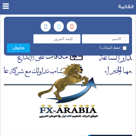
القائمة
حفظ البيانات؟