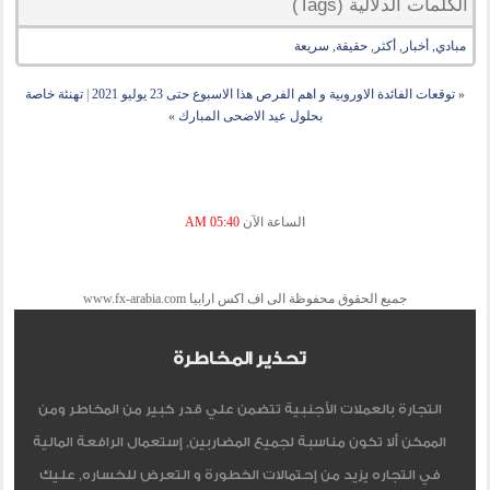
الكلمات الدلالية (Tags)
مبادي
,
أخبار
,
أكثر
,
حقيقة
,
سريعة
«
توقعات الفائدة الاوروبية و اهم الفرص هذا الاسبوع حتى 23 يوليو 2021
|
تهنئة خاصة
بحلول عيد الاضحى المبارك
»
الساعة الآن
05:40 AM
جميع الحقوق محفوظة الى اف اكس ارابيا www.fx-arabia.com
تحذير المخاطرة
التجارة بالعملات الأجنبية تتضمن علي قدر كبير من المخاطر ومن
الممكن ألا تكون مناسبة لجميع المضاربين, إستعمال الرافعة المالية
في التجاره يزيد من إحتمالات الخطورة و التعرض للخساره, عليك