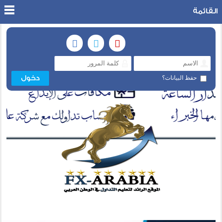
القائمة
حفظ البيانات؟