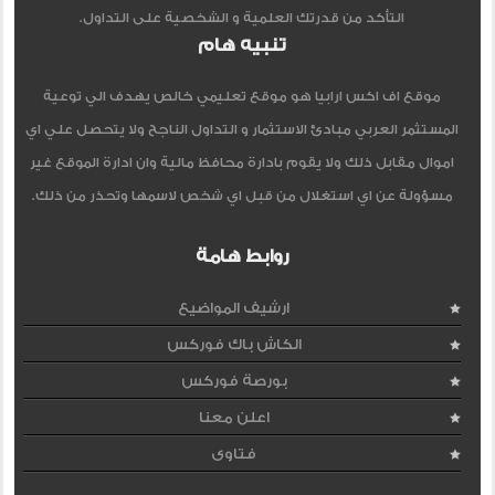
التأكد من قدرتك العلمية و الشخصية على التداول.
تنبيه هام
موقع اف اكس ارابيا هو موقع تعليمي خالص يهدف الي توعية
المستثمر العربي مبادئ الاستثمار و التداول الناجح ولا يتحصل علي اي
اموال مقابل ذلك ولا يقوم بادارة محافظ مالية وان ادارة الموقع غير
مسؤولة عن اي استغلال من قبل اي شخص لاسمها وتحذر من ذلك.
روابط هامة
ارشيف المواضيع
الكاش باك فوركس
بورصة فوركس
اعلن معنا
فتاوى