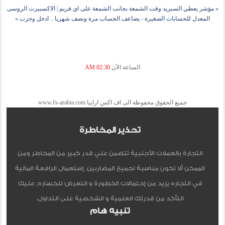
«
مؤشر يعطي السبريد وقت الشمعة بجانب الشمعة على اي فريم
|
الاكسبيرت الروسى
المعدل للحسابات الصغيرة - يضاعف الحساب مرة ونصف شهريا .. ادخل وجرب
»
الساعة الآن
02:30 AM
جميع الحقوق محفوظة الى اف اكس ارابيا www.fx-arabia.com
تحذير المخاطرة
التجارة بالعملات الأجنبية تتضمن علي قدر كبير من المخاطر ومن
الممكن ألا تكون مناسبة لجميع المضاربين, إستعمال الرافعة المالية
في التجاره يزيد من إحتمالات الخطورة و التعرض للخساره, عليك
التأكد من قدرتك العلمية و الشخصية على التداول.
تنبيه هام