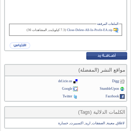
الملفات المرفقة
Close-Delete-All-In-Profit-EA.zip‏
(7.3 كيلوبايت, المشاهدات 36)
مواقع النشر (المفضلة)
del.icio.us
Digg
Google
StumbleUpon
Twitter
Facebook
الكلمات الدلالية (Tags)
لاغلاق
,
معينة
,
الصفقات
,
اريد
,
اكسبيرت
,
خسارة