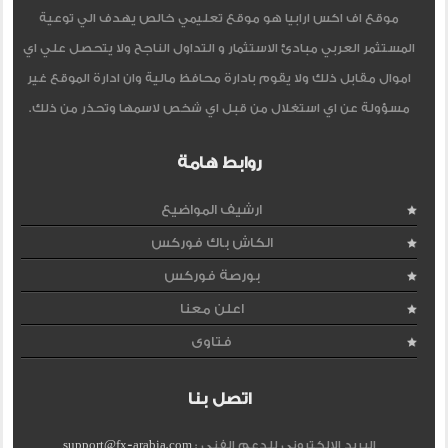
موقع اف اكس ارابيا هو موقع تعليمي خالص يهدف الي توعية
المستثمر العربي مبادئ الاستثمار و التداول الناجح ولا يتحصل علي اي
اموال مقابل ذلك ولا يقوم بادارة محافظ مالية وان ادارة الموقع غير
مسؤولة عن اي استغلال من قبل اي شخص لاسمها وتحذر من ذلك.
روابط هامة
ارشيف المواضيع
الكاش باك فوركس
بورصة فوركس
اعلن معنا
فتاوى
اتصل بنا
البريد الإلكتروني للدعم الفنى :
support@fx-arabia.com