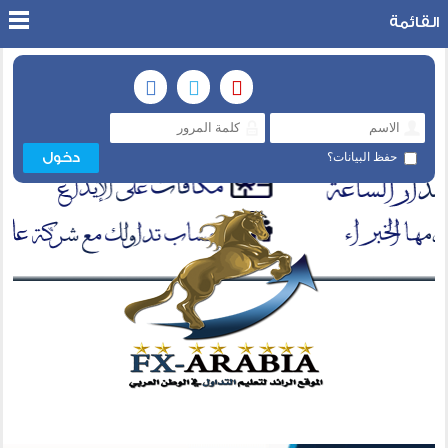
القائمة
حفظ البيانات؟