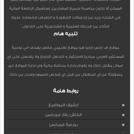
الممكن ألا تكون مناسبة لجميع المضاربين, إستعمال الرافعة المالية
في التجاره يزيد من إحتمالات الخطورة و التعرض للخساره, عليك
التأكد من قدرتك العلمية و الشخصية على التداول.
تنبيه هام
موقع اف اكس ارابيا هو موقع تعليمي خالص يهدف الي توعية
المستثمر العربي مبادئ الاستثمار و التداول الناجح ولا يتحصل علي اي
اموال مقابل ذلك ولا يقوم بادارة محافظ مالية وان ادارة الموقع غير
مسؤولة عن اي استغلال من قبل اي شخص لاسمها وتحذر من ذلك.
روابط هامة
ارشيف المواضيع
الكاش باك فوركس
بورصة فوركس