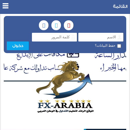
القائمة
حفظ البيانات؟