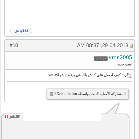
10
#
29-04-2018, 08:37 AM
vron2005
عضو جديد
رد: كيف احصل على كاش باك في برنامج شراكة xm
المشاركة الأصلية كتبت بواسطة FXcommission