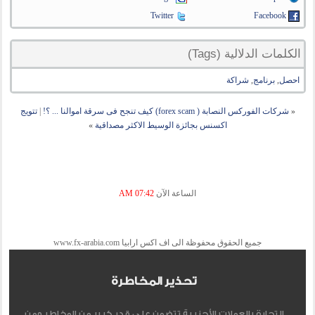
Twitter
Facebook
الكلمات الدلالية (Tags)
احصل
,
برنامج
,
شراكة
«
شركات الفوركس النصابة ( forex scam) كيف تنجح فى سرقة اموالنا ... ؟!
|
تتويج
اكسنس بجائزة الوسيط الاكثر مصداقية
»
الساعة الآن
07:42 AM
جميع الحقوق محفوظة الى اف اكس ارابيا www.fx-arabia.com
تحذير المخاطرة
التجارة بالعملات الأجنبية تتضمن علي قدر كبير من المخاطر ومن