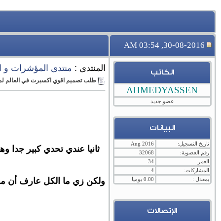
30-08-2016, 03:54 AM
المنتدى :
منتدى المؤشرات و ا
الكاتب
طلب تصميم اقوي اكسبرت في العالم لمنع
AHMEDYASSEN
عضو جديد
البيانات
تاريخ التسجيل:
Aug 2016
رقم العضوية:
32068
العمر:
34
المشاركات:
4
بمعدل :
0.00 يوميا
ولكن زي ما الكل عارف أن معظ
الإتصالات