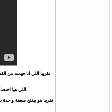
اللي هيا اختصارها HFT الاكسبرت بيشتغل بسرعة رهيبة وبيقفل الص
تقريبا هو بيفتح صفقة واحدة ب