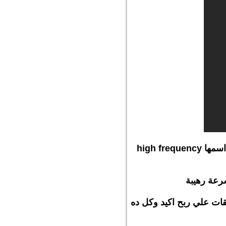
تقريبا اللي انا فهمته من الفديو الاول والثاني أن الاكسبرت بيشتغل علي الاسكالبينج وحاجة اسمها high frequency
فقات علي ربح اكيد وكل ده