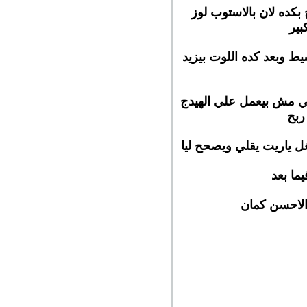
 بالكتير واذا في اكتر بيسمح بكده لان بالاستوب لوز
بير
ط وبعد كده اللوت بيزيد
عني مش بيعمل علي الهيدج
ربح
ل ياريت يقلي ويصحح ليا
ما بعد
 الاحسن كمان