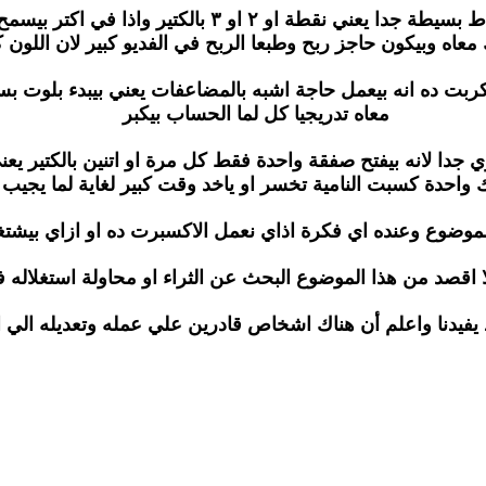
وتقريبا أن الهدف بيكون نقاط بسيطة جدا يعني نقطة او ٢ او ٣
معاه وبيكون حاجز ربح وطبعا الربح في الفديو كبير لان اللون ك
ربت ده انه بيعمل حاجة اشبه بالمضاعفات يعني بيبدء بلوت بسي
معاه تدريجيا كل لما الحساب بيكبر
 جدا لانه بيفتح صفقة واحدة فقط كل مرة او اتنين بالكتير ي
ك واحدة كسبت النامية تخسر او ياخد وقت كبير لغاية لما يجيب 
موضوع وعنده اي فكرة اذاي نعمل الاكسبرت ده او ازاي بيشتغ
لا اقصد من هذا الموضوع البحث عن الثراء او محاولة استغلاله في
 يفيدنا واعلم أن هناك اشخاص قادرين علي عمله وتعديله الي