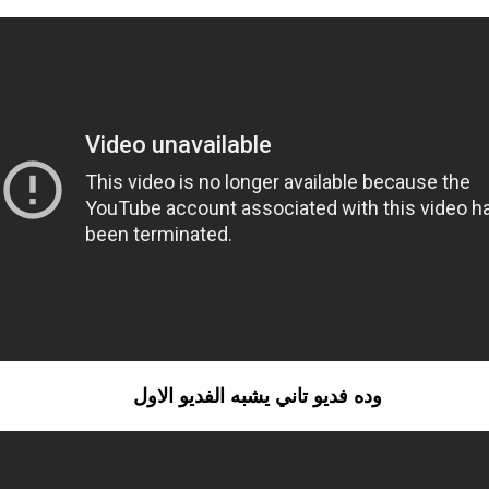
وده فديو تاني يشبه الفديو الاول