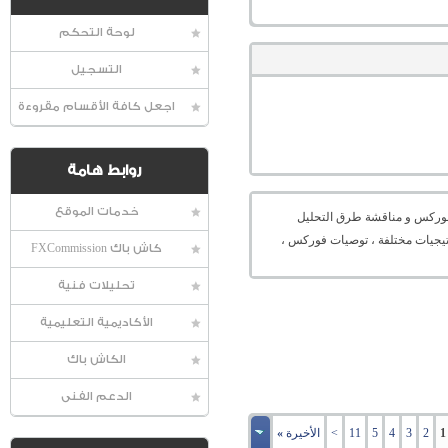
لوحة التحكم
التسجيل
اجعل كافة الأقسام مقروءة
روابط هامة
خدمات الموقع
عالمية الفوركس و مناقشة طرق التحليل
راتيجيات مختلفة ، توصيات فوركس ،
كاش باك FXCommission
تحليلات فنية
الأكاديمية التعليمية
الكاش باك
الدعم الفنى
1
2
3
4
5
11
>
الأخيرة
»