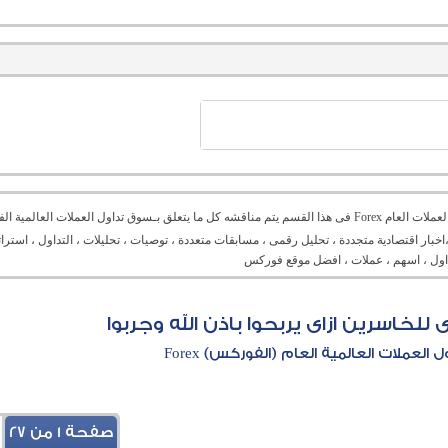
منتدى العملات العام Forex فى هذا القسم يتم مناقشه كل ما يتعلق بـسوق تداول العملات ال
،اخبار اقتصادية متجددة ، تحليل رقمى ، مسابقات متعددة ، توصيات ، تحليلات ، التداول ، است
تداول ، اسهم ، عملات ، افضل موقع فوركس
لخاسرين ازاى يربحوا باذن الله وجربوا
العملات العالمية العام (الفوركس) Forex
صفحة 1 من 27