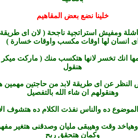
خلينا نضع بعض المقاهيم
اشلة ومفيش استراتجية ناجحة ( لان اى طريقة
ى انسان لها اوقات مكسب واوقات خسارة )
مها انك تخسر لانها هتكسب منك ( ماركت ميكر
هنقول
ض النظر عن اى طريقة لابد من حاجتين مهمين
وهنقولهم ان شاء الله بالتفصيل
 وهياخد وقت وهيبقى مليان وصدقنى هتغير مف
وكمان هتحقق ربح