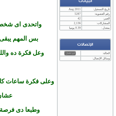
البيانات
تاريخ التسجيل:
Aug 2011
رقم العضوية:
5287
العمر:
42
واتحدى اى شخص ل
المشاركات:
2,136
بمعدل :
0.39 يوميا
بس المهم يبقى
الإتصالات
وعل فكرة ده والله خلاصة
الحالة:
وسائل الإتصال:
وعلى فكرة ساعات كا
عشان 
وطبعا دى فرصة 