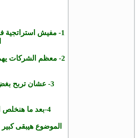
1- مفيش استراتجية ف
ا
2- معظم الشركات يه
3- عشان تربح بغ
4-بعد ما هنخلص الموضوع ده والناس نفذت الكلام ده هتشوف الارباح واتحداكم
الموضوع هيبقى كبير