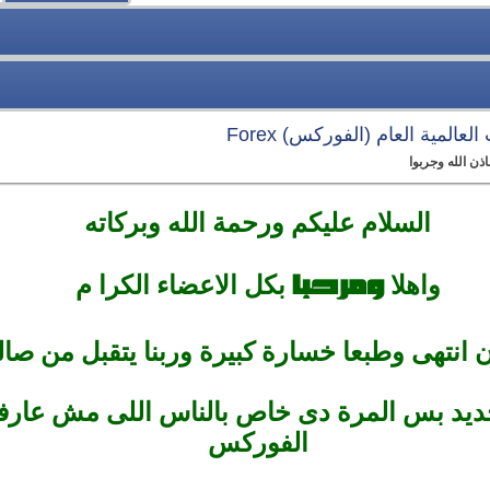
عالمية العام (الفوركس) Forex
ذن الله وجربوا
السلام عليكم ورحمة الله وبركاته
ومرحبا
واهلا
بكل الاعضاء الكرا م
 انتهى وطبعا خسارة كبيرة وربنا يتقبل من صال
 جديد بس المرة دى خاص بالناس اللى مش عارف
الفوركس