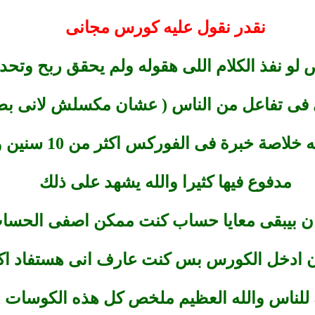
نقدر نقول عليه كورس مجانى
و نفذ الكلام اللى هقوله ولم يحقق ربح وتحدى
 فى تفاعل من الناس ( عشان مكسلش لانى بط
 خبرة فى الفوركس اكثر من 10 سنين وكورسات والله
مدفوع فيها كثيرا والله يشهد على ذلك
ن بيبقى معايا حساب كنت ممكن اصفى الحس
ادخل الكورس بس كنت عارف انى هستفاد اك
للناس والله العظيم ملخص كل هذه الكوسات وا