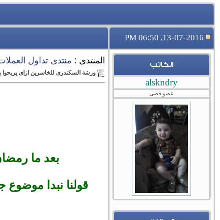
13-07-2016, 06:50 PM
المنتدى :
منتدى تداول العملات ال
الكاتب
ورشة السكندرى للخاسرين ازاى يربحوا با
alskndry
عضو فضى
بعد ما رمضان
قولنا نبدا موضوع