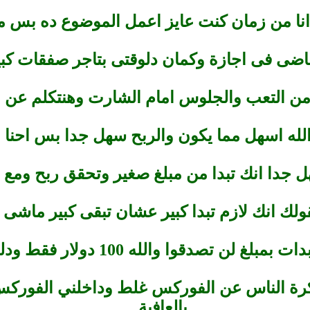
 انا من زمان كنت عايز اعمل الموضوع ده بس
اضى فى اجازة وكمان دلوقتى بتاجر صفقات كب
ن التعب والجلوس امام الشارت وهنتكلم عن الف
له اسهل مما يكون والربح سهل جدا بس احنا ال
جدا انك تبدا من مبلغ صغير وتحقق ربح ومع ا
ك انك لازم تبدا كبير عشان تبقى كبير ماشى 
تصدقوا والله 100 دولار فقط ودلوقتى الحمد الله
ة الناس عن الفوركس غلط وداخلني الفوركس 
بالعافية