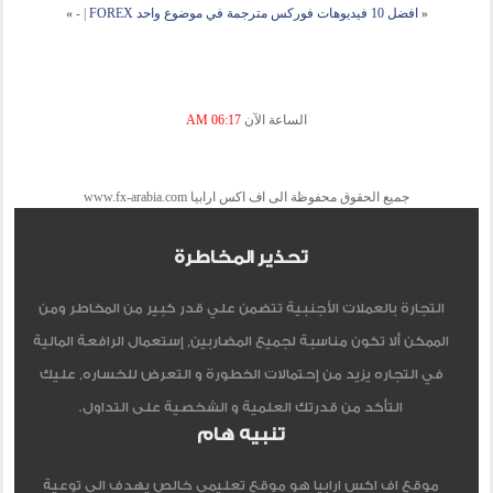
«
افضل 10 فيديوهات فوركس مترجمة في موضوع واحد FOREX
|
-
»
الساعة الآن
06:17 AM
جميع الحقوق محفوظة الى اف اكس ارابيا www.fx-arabia.com
تحذير المخاطرة
التجارة بالعملات الأجنبية تتضمن علي قدر كبير من المخاطر ومن
الممكن ألا تكون مناسبة لجميع المضاربين, إستعمال الرافعة المالية
في التجاره يزيد من إحتمالات الخطورة و التعرض للخساره, عليك
التأكد من قدرتك العلمية و الشخصية على التداول.
تنبيه هام
موقع اف اكس ارابيا هو موقع تعليمي خالص يهدف الي توعية