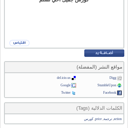
مواقع النشر (المفضلة)
del.icio.us
Digg
Google
StumbleUpon
Twitter
Facebook
الكلمات الدلالية (Tags)
action
,
ترجمة
,
price
,
كورس