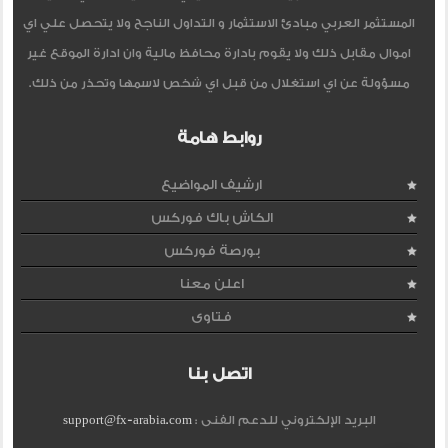
المستثمر العربي مبادئ الاستثمار و التداول الناجح ولا يتحصل علي اي
اموال مقابل ذلك ولا يقوم بادارة محافظ مالية وان ادارة الموقع غير
مسؤولة عن اي استغلال من قبل اي شخص لاسمها وتحذر من ذلك.
روابط هامة
ارشيف المواضيع
الكاش باك فوركس
بورصة فوركس
اعلن معنا
فتاوى
اتصل بنا
البريد الإلكتروني للدعم الفنى :
support@fx-arabia.com