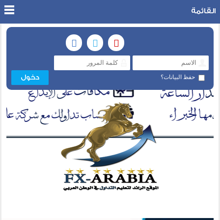
القائمة
حفظ البيانات؟