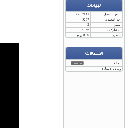
البيانات
تاريخ التسجيل:
Aug 2011
رقم العضوية:
5287
العمر:
42
المشاركات:
2,136
بمعدل :
0.39 يوميا
الإتصالات
الحالة:
وسائل الإتصال: