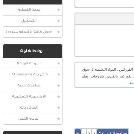
لوحة التحكم
التسجيل
اجعل كافة الأقسام مقروءة
روابط هامة
خدمات الموقع
الفوركس ، المواد التعليمية ل سوق
كاش باك FXCommission
 الفوركس بالفيديو ، شروحات . تعلم
ير.
تحليلات فنية
الأكاديمية التعليمية
الكاش باك
الدعم الفنى
صفحة 1 من 2