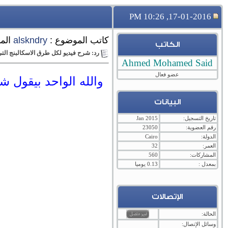
17-01-2016, 10:26 PM
كاتب الموضوع :
alskndry
الم
الكاتب
رد: شرح فيديو لكل طرق الاسكالبنج التى
Ahmed Mohamed Said
عضو فعال
والله الواحد بيقول ش
البيانات
تاريخ التسجيل:
Jan 2015
رقم العضوية:
23050
الدولة:
Cairo
العمر:
32
المشاركات:
560
بمعدل :
0.13 يوميا
الإتصالات
الحالة:
وسائل الإتصال: