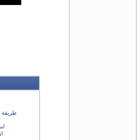
طريقة م
اس
از