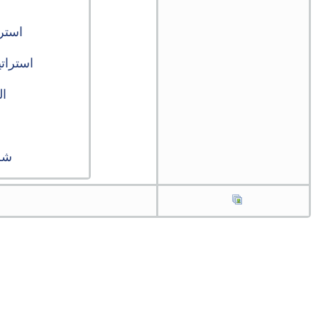
استراتيجية ( 2 ) سهلة و
استرات
ال
شرح