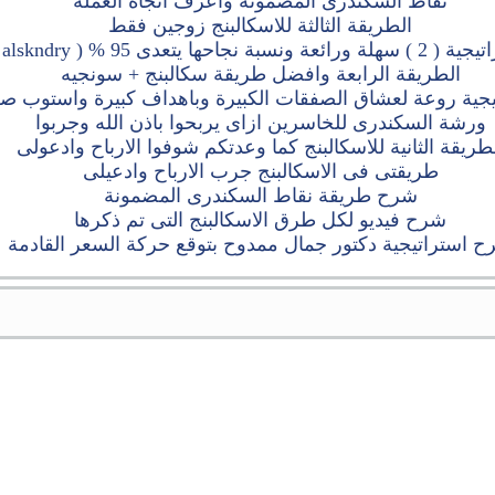
نقاط السكندرى المضمونة واعرف اتجاه العملة
الطريقة الثالثة للاسكالبنج زوجين فقط
رائعة ونسبة نجاحها يتعدى 95 % ( alskndry )
الطريقة الرابعة وافضل طريقة سكالبنج + سونجيه
يجية روعة لعشاق الصفقات الكبيرة وباهداف كبيرة واستوب صغ
ورشة السكندرى للخاسرين ازاى يربحوا باذن الله وجربوا
طريقة الثانية للاسكالبنج كما وعدتكم شوفوا الارباح وادعولى
طريقتى فى الاسكالبنج جرب الارباح وادعيلى
شرح طريقة نقاط السكندرى المضمونة
شرح فيديو لكل طرق الاسكالبنج التى تم ذكرها
 استراتيجية دكتور جمال ممدوح بتوقع حركة السعر القادمة