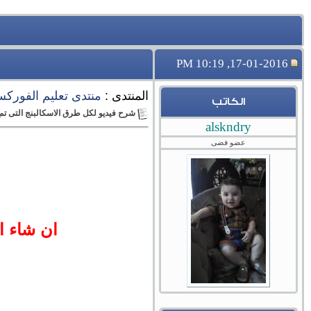
17-01-2016, 10:19 PM
المنتدى :
منتدى تعليم الفورك
الكاتب
شرح فيديو لكل طرق الاسكالبنج التى تم
alskndry
عضو فضى
ان شاء ا