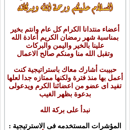
أعضاء منتدانا الكرام كل عام وانتم بخير
بمناسبة شهر رمضان الكريم أعادة الله
علينا بالخير واليمن والبركات
وتقبل الله منا ومنكم صالح الاعمال
حبيبت أشارك معاك باستراتيجية كنت
أعمل بها منذ فترة ولكنها ممتازه جدا لعلها
تفيد اى عضو من اعضائنا الكرم ويدعولى
بدعوة بظهر الغيب
نبدأ على بركة الله
المؤشرات المستخدمه فى الاسترتيجية :