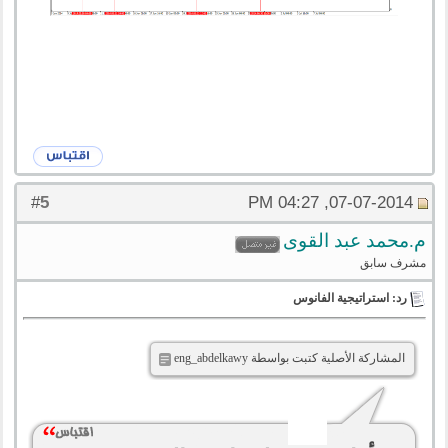
5
#
07-07-2014, 04:27 PM
م.محمد عبد القوى
مشرف سابق
رد: استراتيجية الفانوس
المشاركة الأصلية كتبت بواسطة eng_abdelkawy