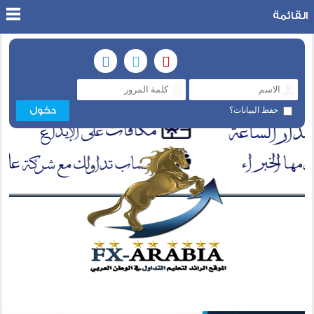
القائمة
حفظ البيانات؟