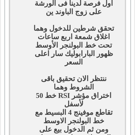
أول فرصة لدينا فى الورشة
على زوج الباوند ين
تحقق شرطين للدخول وهما
اغلاق شمعة اربع ساعات
تحت خط البولنجر الأوسط
ظهور البارابوليك سار اعلى
السعر
ننتظر الان تحقيق باقى
الشروط وهما
اختراق مؤشر RSI خط 50
لأسفل
تقاطع موفينج 4 البسيط مع
خط البولنجر الاوسط
ومن ثم الدخول بيع على