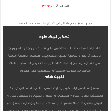
الساعة الآن
05:22 PM
جميع الحقوق محفوظة الى اف اكس ارابيا www.fx-arabia.com
تحذير المخاطرة
التجارة بالعملات الأجنبية تتضمن علي قدر كبير من المخاطر ومن
الممكن ألا تكون مناسبة لجميع المضاربين, إستعمال الرافعة المالية
في التجاره يزيد من إحتمالات الخطورة و التعرض للخساره, عليك
التأكد من قدرتك العلمية و الشخصية على التداول.
تنبيه هام
موقع اف اكس ارابيا هو موقع تعليمي خالص يهدف الي توعية
المستثمر العربي مبادئ الاستثمار و التداول الناجح ولا يتحصل علي اي
اموال مقابل ذلك ولا يقوم بادارة محافظ مالية وان ادارة الموقع غير
مسؤولة عن اي استغلال من قبل اي شخص لاسمها وتحذر من ذلك.