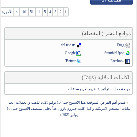
1
2
3
4
5
11
51
101
>
الأخيرة
»
مواقع النشر (المفضلة)
del.icio.us
Digg
Google
StumbleUpon
Twitter
Facebook
الكلمات الدلالية (Tags)
مربحة جدا
,
استراتيجية
,
فريم الاربع ساعات
«
فيديو أهم الفرص المتوقعة هذا الاسبوع حتى 16 يوليو 2021 لذهب و العملات
|
بعد
بيانات التضخم الامريكية و قبل كلمة جيروم باوول غداً تحليل منتصف الاسبوع حتى 16
يوليو 2021
»