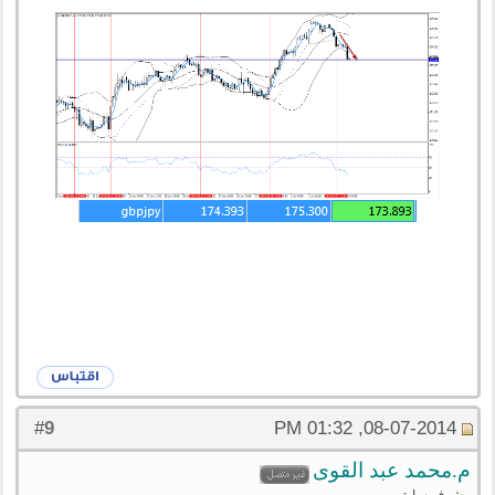
9
#
08-07-2014, 01:32 PM
م.محمد عبد القوى
مشرف سابق