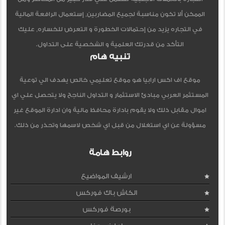
الممكن ألا تكون مناسبة لجميع المضاربين, إستعمال الرافعة المالية
في التجاره يزيد من إحتمالات الخطورة و التعرض للخساره, عليك
التأكد من قدرتك العلمية و الشخصية على التداول.
تنبيه هام
موقع اف اكس ارابيا هو موقع تعليمي خالص يهدف الي توعية
المستثمر العربي مبادئ الاستثمار و التداول الناجح ولا يتحصل علي اي
اموال مقابل ذلك ولا يقوم بادارة محافظ مالية وان ادارة الموقع غير
مسؤولة عن اي استغلال من قبل اي شخص لاسمها وتحذر من ذلك.
روابط هامة
ارشيف المواضيع
الكاش باك فوركس
بورصة فوركس