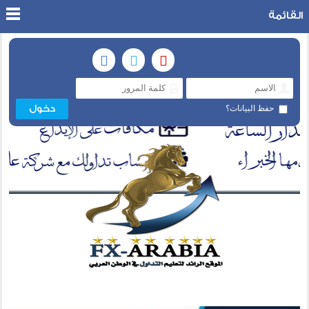
القائمة
حفظ البيانات؟