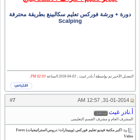
دورة + ورشة فوركس تعليم سكالبينغ بطريقة محترفة
Scalping
التعديل الأخير تم بواسطة أ.نادر غيث ; 03-04-2018 الساعة
02:03 PM
.
7
#
31-01-2014, 12:57 AM
أ.نادر غيث
المشرف العام و مشرف القسم التعليمى
رد: اكبر مكتبة فيديو تعليم فوركس (ويبينارات/ دروس/استراتيجيات) Forex
Video