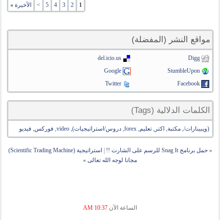
1
2
3
4
5
>
الأخيرة
»
مواقع النشر (المفضلة)
del.icio.us
Digg
Google
StumbleUpon
Twitter
Facebook
الكلمات الدلالية (Tags)
(ويبينارات/
,
مكتبة
,
اكتر
,
تعليم
,
forex
,
دروس/استراتيجيات)
,
video
,
فوركس
,
فيديو
«
حمل برنامج Snag It للرسم على الشارت !!
|
استراتيجية (Scientific Trading Machine)
مجانا لوجه الله تعالى
»
الساعة الآن
10:37 AM