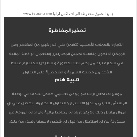
جميع الحقوق محفوظة الى اف اكس ارابيا www.fx-arabia.com
تحذير المخاطرة
التجارة بالعملات الأجنبية تتضمن علي قدر كبير من المخاطر ومن
الممكن ألا تكون مناسبة لجميع المضاربين, إستعمال الرافعة المالية
في التجاره يزيد من إحتمالات الخطورة و التعرض للخساره, عليك
التأكد من قدرتك العلمية و الشخصية على التداول.
تنبيه هام
موقع اف اكس ارابيا هو موقع تعليمي خالص يهدف الي توعية
المستثمر العربي مبادئ الاستثمار و التداول الناجح ولا يتحصل علي اي
اموال مقابل ذلك ولا يقوم بادارة محافظ مالية وان ادارة الموقع غير
مسؤولة عن اي استغلال من قبل اي شخص لاسمها وتحذر من ذلك.