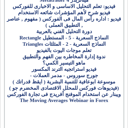
ميتاتريدر
4
Metatrader
فيديو: تعلم التحليل الاساسى و الاخبارى للفوركس
فيديو شرح لأهم المؤشرات شائعه الاستخدام
فيديو : اداره رأس المال فى الفوركس ( مفهوم , عناصر
, التطبيق العملى )
دورة التحليل الفني بالعربية
النماذج السعرية - 5 - المستطيل Rectangle
النماذج السعرية - 2 - المثلثات Triangles
تعلم موجات اليوت بالفيديو
ندوة إدارة المخاطره بين الفهم والتطبيق
ماهو التيسير الكمي؟
فيديو استراتجيه الترند المكسور
جورج سوروس - مدمر العملات -
موسوعة ابوعافية للتنمية البشرية ( ايقظ قدراتك )
(فيديوهات فوركس للمحلل الاقتصادى المخضرم جو )
ويبنار عن استخدام الموفنج أفريدج فى تجارة الفوركس
The Moving Averages Webinar in Forex