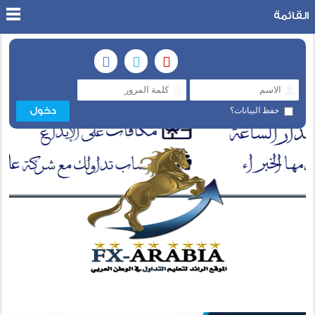
القائمة
حفظ البيانات؟