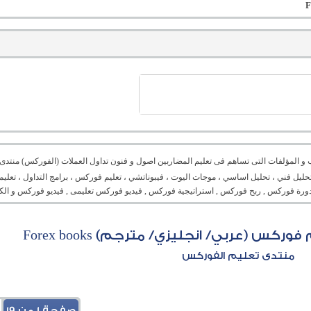
ب و المؤلفات التى تساهم فى تعليم المضاربين اصول و فنون تداول العملات (الفوركس) منتدى 
ليل فني ، تحليل اساسي ، موجات اليوت ، فيبوناتشي ، تعليم فوركس ، برامج التداول ، تعليم
ورة فوركس , ربح فوركس , استراتيجية فوركس , فيديو فوركس تعليمى , فيديو فوركس و الكث
س (عربي/ انجليزي/ مترجم) Forex books
منتدى تعليم الفوركس
صفحة 1 من 19