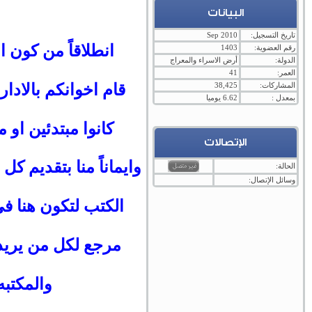
البيانات
تاريخ التسجيل:
Sep 2010
انطلاقاً من كون ا
رقم العضوية:
1403
الدولة:
أرض الاسراء والمعراج
العمر:
41
المشاركات:
38,425
قام اخوانكم بالادا
بمعدل :
6.62 يوميا
كانوا مبتدئين او 
الإتصالات
وايماناً منا بتقديم ك
الحالة:
وسائل الإتصال:
الكتب لتكون هنا 
مرجع لكل من يريد
والمكتبه