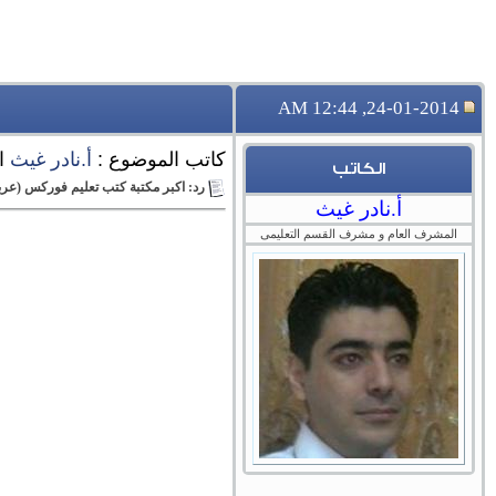
24-01-2014, 12:44 AM
كاتب الموضوع :
أ.نادر غيث
ا
الكاتب
رد: اكبر مكتبة كتب تعليم فوركس (عرب
أ.نادر غيث
المشرف العام و مشرف القسم التعليمى