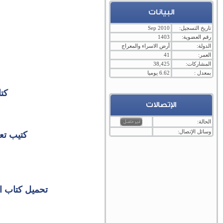
البيانات
تاريخ التسجيل:
Sep 2010
رقم العضوية:
1403
الدولة:
أرض الاسراء والمعراج
العمر:
41
المشاركات:
38,425
بمعدل :
6.62 يوميا
كتا
الإتصالات
الحالة:
وسائل الإتصال:
كتيب تعل
تحميل كتاب ال