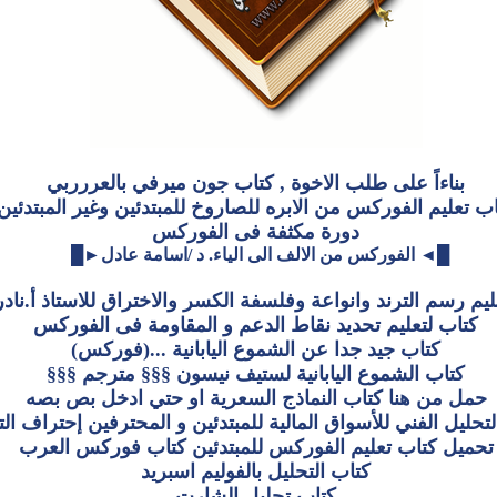
بناءاً على طلب الاخوة , كتاب جون ميرفي بالعررربي
ب تعليم الفوركس من الابره للصاروخ للمبتدئين وغير المبتدئين
دورة مكثفة فى الفوركس
█◄ الفوركس من الالف الى الياء. د /اسامة عادل►█ ‏ ‏
يم رسم الترند وانواعة وفلسفة الكسر والاختراق للاستاذ أ.ناد
كتاب لتعليم تحديد نقاط الدعم و المقاومة فى الفوركس
كتاب جيد جدا عن الشموع اليابانية ...(فوركس)
كتاب الشموع اليابانية لستيف نيسون §§§ مترجم §§§
حمل من هنا كتاب النماذج السعرية او حتي ادخل بص بصه
تحليل الفني للأسواق المالية للمبتدئين و المحترفين إحتراف الت
تحميل كتاب تعليم الفوركس للمبتدئين
كتاب فوركس العرب
كتاب التحليل بالفوليم اسبريد
كتاب تحليل الشارت