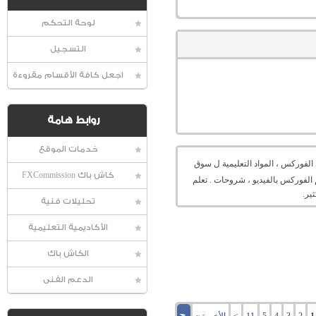
لوحة التحكم
التسجيل
اجعل كافة الأقسام مقروءة
روابط هامة
خدمات الموقع
الفوركس ، المواد التعليمية ل سوق
كاش باك FXCommission
 الفوركس بالفيديو ، شروحات . تعلم
ير.
تحليلات فنية
الأكاديمية التعليمية
الكاش باك
الدعم الفنى