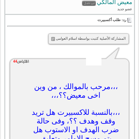
معيض المالكي
عضو جديد
رد: طلب أكسبيرت
المشاركة الأصلية كتبت بواسطة اسلام العوامى
،،،مرحب بالموالك
، من وين
اخى معيض؟؟،،،
،،،بالنسبة للاكسبيرت هل تريد
وقف وهدف ؟؟، وفى حالة
ضرب الهدف او الاستوب هل
يتم مسح الاوامر وتعليق