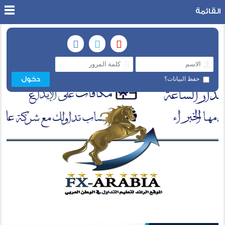
القائمة
حفظ البيانات؟