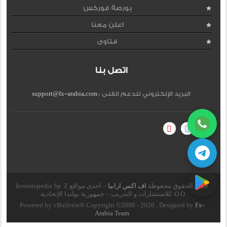
بورصة فوركس
اعلن معنا
فتاوى
اتصل بنا
البريد الإلكتروني للدعم الفنى :
support@fx-arabia.com
جميع الحقوق محفوظة
اف اكس ارابيا
– احدى مواقع Inwestopedia Sp. Z
O.O. للاستشارات و التدريب – جمهورية بولندا الإتحادية.
Powered by vBulletin® Copyright ©2000 - 2026 , Designed by
Fx-
Arabia Team