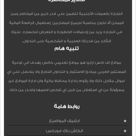
التجارة بالعملات الأجنبية تتضمن علي قدر كبير من المخاطر ومن
الممكن ألا تكون مناسبة لجميع المضاربين, إستعمال الرافعة المالية
في التجاره يزيد من إحتمالات الخطورة و التعرض للخساره, عليك
التأكد من قدرتك العلمية و الشخصية على التداول.
تنبيه هام
موقع اف اكس ارابيا هو موقع تعليمي خالص يهدف الي توعية
المستثمر العربي مبادئ الاستثمار و التداول الناجح ولا يتحصل علي اي
اموال مقابل ذلك ولا يقوم بادارة محافظ مالية وان ادارة الموقع غير
مسؤولة عن اي استغلال من قبل اي شخص لاسمها وتحذر من ذلك.
روابط هامة
ارشيف المواضيع
الكاش باك فوركس