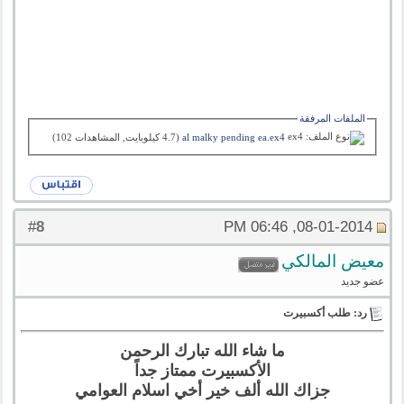
الملفات المرفقة
al malky pending ea.ex4‏
(4.7 كيلوبايت, المشاهدات 102)
8
#
08-01-2014, 06:46 PM
معيض المالكي
عضو جديد
رد: طلب أكسبيرت
ما شاء الله تبارك الرحمن
الأكسبيرت ممتاز جداً
جزاك الله ألف خير أخي اسلام العوامي