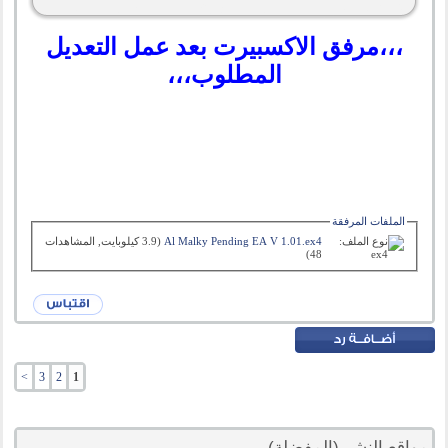
،،،مرفق الاكسبيرت بعد عمل التعديل
المطلوب،،،
الملفات المرفقة
Al Malky Pending EA V 1.01.ex4‏
(3.9 كيلوبايت, المشاهدات
48)
>
3
2
1
مواقع النشر (المفضلة)