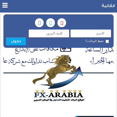
القائمة
حفظ البيانات؟