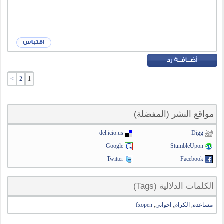
>
2
1
مواقع النشر (المفضلة)
del.icio.us
Digg
Google
StumbleUpon
Twitter
Facebook
الكلمات الدلالية (Tags)
مساعدة
,
الكرام
,
اخواني
,
fxopen