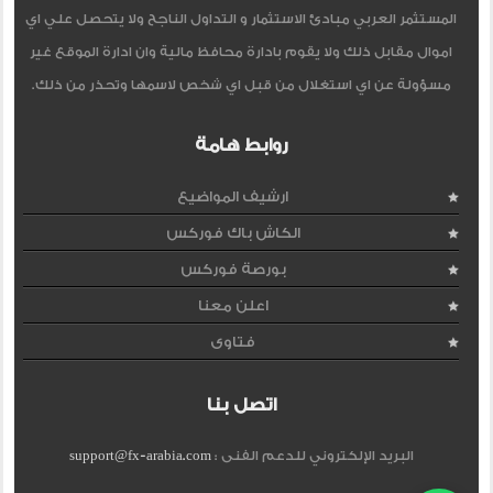
المستثمر العربي مبادئ الاستثمار و التداول الناجح ولا يتحصل علي اي
اموال مقابل ذلك ولا يقوم بادارة محافظ مالية وان ادارة الموقع غير
مسؤولة عن اي استغلال من قبل اي شخص لاسمها وتحذر من ذلك.
روابط هامة
ارشيف المواضيع
الكاش باك فوركس
بورصة فوركس
اعلن معنا
فتاوى
اتصل بنا
البريد الإلكتروني للدعم الفنى :
support@fx-arabia.com