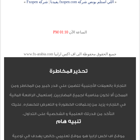
«
اللي استلم بونص شركة fxopen.com يفيدنا
|
شركة Fxopen
»
الساعة الآن
01:10 PM
جميع الحقوق محفوظة الى اف اكس ارابيا www.fx-arabia.com
تحذير المخاطرة
التجارة بالعملات الأجنبية تتضمن علي قدر كبير من المخاطر ومن
الممكن ألا تكون مناسبة لجميع المضاربين, إستعمال الرافعة المالية
في التجاره يزيد من إحتمالات الخطورة و التعرض للخساره, عليك
التأكد من قدرتك العلمية و الشخصية على التداول.
تنبيه هام
موقع اف اكس ارابيا هو موقع تعليمي خالص يهدف الي توعية