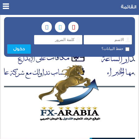
القائمة
حفظ البيانات؟