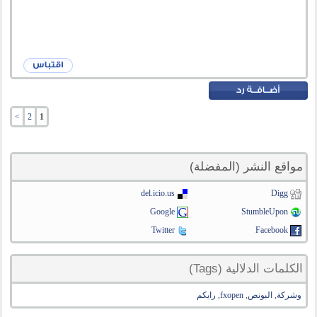
>
2
1
مواقع النشر (المفضلة)
del.icio.us
Digg
Google
StumbleUpon
Twitter
Facebook
الكلمات الدلالية (Tags)
وشركة
,
البونص
,
fxopen
,
رايكم