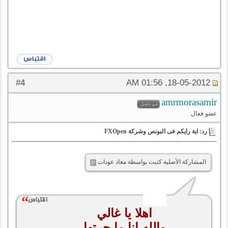
4
#
18-05-2012, 01:56 AM
amrmorasamir
عضو فعال
رد: اية رايكم فى البونص وشركة FXOpen
المشاركة الأصلية كتبت بواسطة معاذ عودات
اهلا يا غالي
والله انا ما جرتها