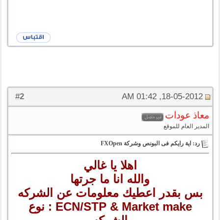
2
#
18-05-2012, 01:42 AM
معاذ عودات
المدير العام للموقع
رد: اية رايكم فى البونص وشركة FXOpen
اهلا يا غالي
والله انا ما جرتها
بس بقدر اعطيك معلومات عن الشركه
ECN/STP & Market make : نوع