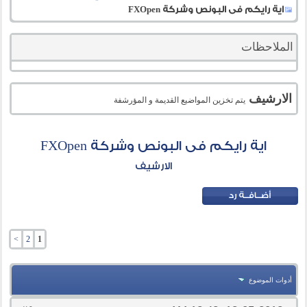
اية رايكم فى البونص وشركة FXOpen
الملاحظات
الارشيف
يتم تخزين المواضيع القديمة و المؤرشفة
اية رايكم فى البونص وشركة FXOpen
الارشيف
>
2
1
أدوات الموضوع