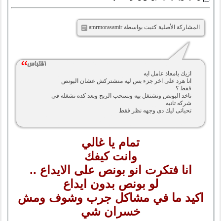
المشاركة الأصلية كتبت بواسطة amrmorasamir
ازيك يامعاذ عامل ايه
انا هرد على اخر جزء بس ليه منشتركش عشان البونص
فقط ؟
ناخد البونص ونشتغل بيه ونسحب الربح وبعد كده نشغله فى
شركه تانيه
تحياتى ليك دى وجهه نظر فقط
تمام يا غالي
وانت كيفك
انا فتكرت انو بونص على الايداع ..
لو بونص بدون ايداع
اكيد ما في مشاكل جرب وشوف ومش
خسران شي