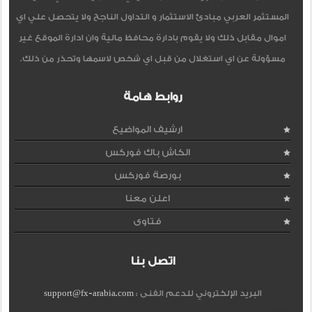
المستثمر العربي مبادئ الاستثمار و التداول الناجح ولا يتحصل علي اي
اموال مقابل ذلك ولا يقوم بادارة محافظ مالية وان ادارة الموقع غير
مسؤولة عن اي استغلال من قبل اي شخص لاسمها وتحذر من ذلك.
روابط هامة
ارشيف المواضيع
الكاش باك فوركس
بورصة فوركس
اعلن معنا
فتاوى
اتصل بنا
البريد الإلكتروني للدعم الفنى :
support@fx-arabia.com