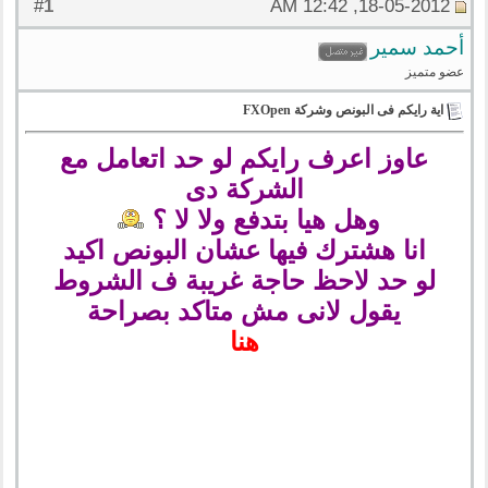
1
#
18-05-2012, 12:42 AM
أحمد سمير
عضو متميز
اية رايكم فى البونص وشركة FXOpen
عاوز اعرف رايكم لو حد اتعامل مع
الشركة دى
وهل هيا بتدفع ولا لا ؟
انا هشترك فيها عشان البونص اكيد
لو حد لاحظ حاجة غريبة ف الشروط
يقول لانى مش متاكد بصراحة
هنا