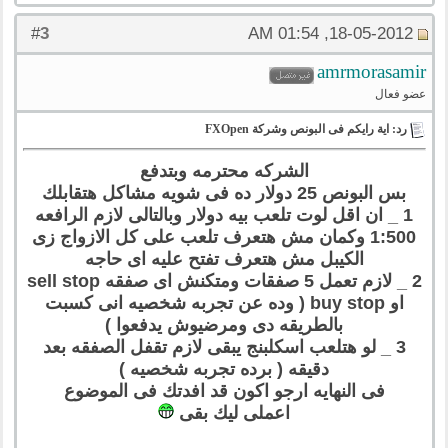
3
#
18-05-2012, 01:54 AM
amrmorasamir
عضو فعال
رد: اية رايكم فى البونص وشركة FXOpen
الشركه محترمه وبتدفع
بس البونص 25 دولار ده فى شويه مشاكل هتقابلك
1 _ ان اقل لوت تلعب بيه دولار وبالتالى لازم الرافعه
1:500 وكمان مش هتعرف تلعب على كل الازواج زى
الكيبل مش هتعرف تفتح عليه اى حاجه
2 _ لازم تعمل 5 صفقات ومتكنش اى صفقه sell stop
او buy stop ( وده عن تجربه شخصيه انى كسبت
بالطريقه دى ومرضيوش يدفعوا )
3 _ لو هتلعب اسكلبنج يبقى لازم تقفل الصفقه بعد
دقيقه ( برده تجربه شخصيه )
فى النهايه ارجو اكون قد افدتك فى الموضوع
اعملى ليك بقى