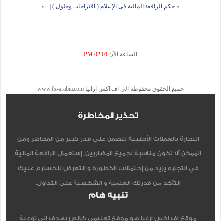
«
حكم الرافعة المالية فى الإسلام ( اقتراحات وحلول )
|
-
»
الساعة الآن
02:01 PM
جميع الحقوق محفوظة الى اف اكس ارابيا www.fx-arabia.com
تحذير المخاطرة
التجارة بالعملات الأجنبية تتضمن علي قدر كبير من المخاطر ومن
الممكن ألا تكون مناسبة لجميع المضاربين, إستعمال الرافعة المالية
في التجاره يزيد من إحتمالات الخطورة و التعرض للخساره, عليك
التأكد من قدرتك العلمية و الشخصية على التداول.
تنبيه هام
موقع اف اكس ارابيا هو موقع تعليمي خالص يهدف الي توعية