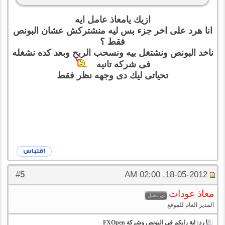
ازيك يامعاذ عامل ايه
انا هرد على اخر جزء بس ليه منشتركش عشان البونص
فقط ؟
ناخد البونص ونشتغل بيه ونسحب الربح وبعد كده نشغله
فى شركه تانيه
تحياتى ليك دى وجهه نظر فقط
5
#
18-05-2012, 02:00 AM
معاذ عودات
المدير العام للموقع
رد: اية رايكم فى البونص وشركة FXOpen