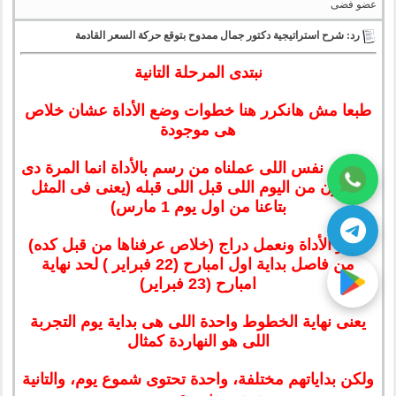
عضو فضى
رد: شرح استراتيجية دكتور جمال ممدوح بتوقع حركة السعر القادمة
نبتدى المرحلة التانية
طبعا مش هانكرر هنا خطوات وضع الأداة عشان خلاص
هى موجودة
هانعمل نفس اللى عملناه من رسم بالأداة انما المرة دى
هايكون من اليوم اللى قبل اللى قبله (يعنى فى المثل
بتاعنا من اول يوم 1 مارس)
نختار الأداة ونعمل دراج (خلاص عرفناها من قبل كده)
من فاصل بداية اول امبارح (22 فبراير ) لحد نهاية
امبارح (23 فبراير)
يعنى نهاية الخطوط واحدة اللى هى بداية يوم التجربة
اللى هو النهاردة كمثال
ولكن بداياتهم مختلفة، واحدة تحتوى شموع يوم، والتانية