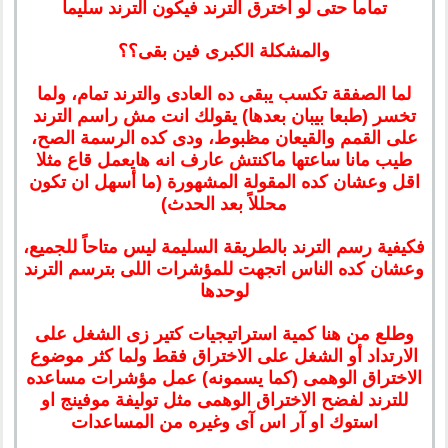
تماما حتى لو اخترق الترند فيكون الترند سليما
والمشكلة الكبرى فين بقى؟؟
لما الصفقة تكسب يبقى ده العادى والترند تمام، ولما
تخسر (طبعا بيبان بعدها) يقولك انت مش راسم الترند
على القمم والقيعان مظبوط، ودى كده الرسمة الصح،
طيب مانا ساعتها ماكنتش عارف انه هايعمل قاع مثلا
اقل وعشان كده المقولة المشهورة (ما أسهل ان تكون
محللاً بعد الحدث)
فكيفية رسم الترند بالطريقة السليمة ليس متاحاً للجميع،
وعشان كده الناس اتجهت للمؤشرات اللى بترسم الترند
لوحدها
وطلع من هنا كمية استراتيجيات كتير زى الشغل على
الارتداد أو الشغل على الاختراق فقط ولما كثر موضوع
الاختراق الوهمى (كما يسمونه) عمل مؤشرات مساعده
للترند لفضح الاختراق الوهمى مثل توليفة موفينج او
استوك او آر اس آى وغيره من المساعدات