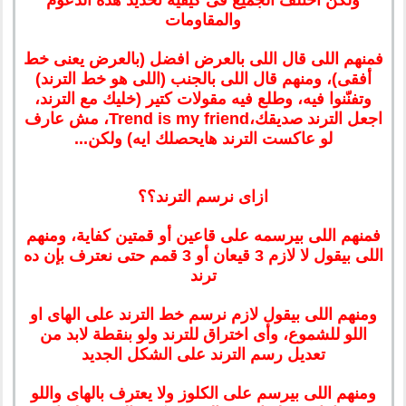
ولكن اختلف الجميع فى كيفية تحديد هذه الدعوم
والمقاومات
فمنهم اللى قال اللى بالعرض افضل (بالعرض يعنى خط
أفقى)، ومنهم قال اللى بالجنب (اللى هو خط الترند)
وتفنّنوا فيه، وطلع فيه مقولات كتير (خليك مع الترند،
اجعل الترند صديقك،
Trend is my friend
، مش عارف
لو عاكست الترند هايحصلك ايه) ولكن...
ازاى نرسم الترند؟؟
فمنهم اللى بيرسمه على قاعين أو قمتين كفاية، ومنهم
اللى بيقول لا لازم 3 قيعان أو 3 قمم حتى نعترف بإن ده
ترند
ومنهم اللى بيقول لازم نرسم خط الترند على الهاى او
اللو للشموع، وأى اختراق للترند ولو بنقطة لابد من
تعديل رسم الترند على الشكل الجديد
ومنهم اللى بيرسم على الكلوز ولا يعترف بالهاى واللو