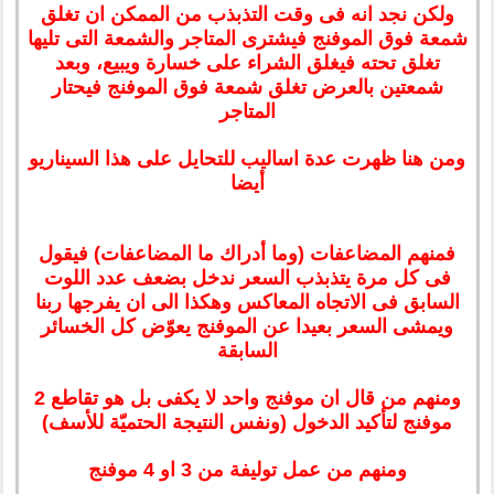
ولكن نجد انه فى وقت التذبذب من الممكن ان تغلق
شمعة فوق الموفنج فيشترى المتاجر والشمعة التى تليها
تغلق تحته فيغلق الشراء على خسارة ويبيع، وبعد
شمعتين بالعرض تغلق شمعة فوق الموفنج فيحتار
المتاجر
ومن هنا ظهرت عدة اساليب للتحايل على هذا السيناريو
أيضا
فمنهم المضاعفات (وما أدراك ما المضاعفات) فيقول
فى كل مرة يتذبذب السعر ندخل بضعف عدد اللوت
السابق فى الاتجاه المعاكس وهكذا الى ان يفرجها ربنا
ويمشى السعر بعيدا عن الموفنج يعوّض كل الخسائر
السابقة
ومنهم من قال ان موفنج واحد لا يكفى بل هو تقاطع 2
موفنج لتأكيد الدخول (ونفس النتيجة الحتميّة للأسف)
ومنهم من عمل توليفة من 3 او 4 موفنج