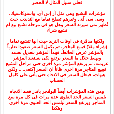
فعلى سبيل المثال لا الحصر
مؤشرات التشبع وهى مثل آر إس آى، واستوكاستيك،
وسى سى آى، وغيرهم تصلح تماما مع التذبذب حيث
تُظهر متى سيرتد السعر وهل هو فى مرحلة تشبع بيع ام
تشبع شراء
ولكنها مدمّرة فى اوقات الترند حيث انها تتشبع تماما
(شراء مثلا) فيبيع المتاجر، ثم يكمل السعر صعودا ضارباً
بالمؤشر عرض الحائط، فيبدأ المؤشر بتعديل نفسه
ويهبط خلال ما السعر يرتفع لكى يستعيد المؤشر
عزيمته، ثم يرتفع المؤشر مرة أخرى حتى مراحل التشبع
فيبيع المتاجر مرة اخرى ظاناً ان السعر اكتفى.... ولكن
هيهات، فيظل السعر فى الاتجاه حتى يأتى على كامل
الحساب
ومن هذه المؤشرات أيضاً البولنجر باندز فعند الاتجاه
يلمس السعر الحد العلوى عدة مرات فى كل مرة يبيع
المتاجر ويرتفع السعر ليلمس الحد العلوى مرة اخرى
وهكذا