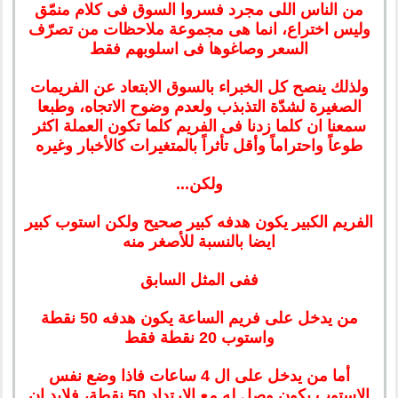
من الناس اللى مجرد فسروا السوق فى كلام منمّق
وليس اختراع، انما هى مجموعة ملاحظات من تصرّف
السعر وصاغوها فى اسلوبهم فقط
ولذلك ينصح كل الخبراء بالسوق الابتعاد عن الفريمات
الصغيرة لشدّة التذبذب ولعدم وضوح الاتجاه، وطبعا
سمعنا ان كلما زدنا فى الفريم كلما تكون العملة اكثر
طوعاً واحتراماً وأقل تأثراً بالمتغيرات كالأخبار وغيره
ولكن...
الفريم الكبير يكون هدفه كبير صحيح ولكن استوب كبير
ايضا بالنسبة للأصغر منه
ففى المثل السابق
من يدخل على فريم الساعة يكون هدفه 50 نقطة
واستوب 20 نقطة فقط
أما من يدخل على ال 4 ساعات فاذا وضع نفس
الاستوب يكون وصل له مع الارتداد 50 نقطة، فلابد ان