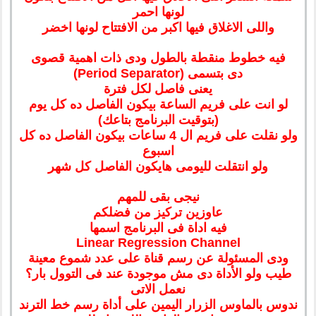
لونها احمر
واللى الاغلاق فيها اكبر من الافتتاح لونها اخضر
فيه خطوط منقطة بالطول ودى ذات اهمية قصوى
دى بتسمى (Period Separator)
يعنى فاصل لكل فترة
لو انت على فريم الساعة بيكون الفاصل ده كل يوم
(بتوقيت البرنامج بتاعك)
ولو نقلت على فريم ال 4 ساعات بيكون الفاصل ده كل
اسبوع
ولو انتقلت لليومى هايكون الفاصل كل شهر
نيجى بقى للمهم
عاوزين تركيز من فضلكم
فيه اداة فى البرنامج اسمها
Linear Regression Channel
ودى المسئولة عن رسم قناة على عدد شموع معينة
طيب ولو الأداة دى مش موجودة عند فى التوول بار؟
نعمل الاتى
ندوس بالماوس الزرار اليمين على أداة رسم خط الترند