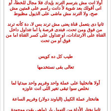
أولا انت مش بترسم الترند بإيدك فلا مجال للخطأ، أو
انى أقولك بعد شوية لأ دانت راسم على قمتين مش
صح، ولا الترند مش ماشى على الذيول مظبوط
ثانيا دى بتعمل قناة يعنى مش ترند بس لا، دة كأنه ترند
من فوق ومن تحت، فبتدى فرصة يا اما تتداول داخل
القناة على الارتدادات، او تتداول على كسر القناة اما من
فوق أو من تحت
طيب كل ده كويس
تعالى بقى نستخدمها
أولا هانخلينا على عملة واحد وفريم واحد مبدئيا لما
نخلص سوا تبقى تغير اللى انت عاوزه
هانختار عملة الكيبل (الباوند دولار) وفريم الساعة
ثانيا نختار الأداة من التوول بار (ماهى بقت موجودة