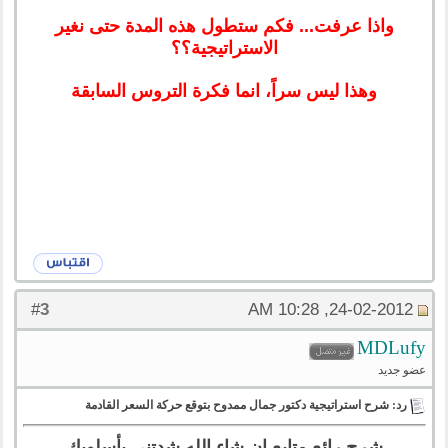
واذا عرفت... فكم ستطول هذه المدة حتى نغير
الاستراتيجية؟؟
وهذا ليس سراً، انما فكرة التروس السابقة
3
#
24-02-2012, 10:28 AM
MDLufy
عضو جديد
رد: شرح استراتيجية دكتور جمال ممدوح بتوقع حركة السعر القادمة
شرح رائع متابع ان شاء الله شدتنى بأسلوبك