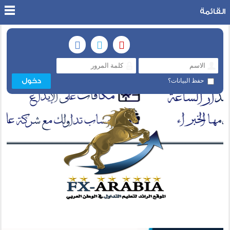
القائمة
حفظ البيانات؟