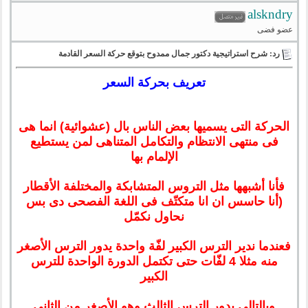
alskndry
عضو فضى
رد: شرح استراتيجية دكتور جمال ممدوح بتوقع حركة السعر القادمة
تعريف بحركة السعر
الحركة التى يسميها بعض الناس بال (عشوائية) انما هى
فى منتهى الانتظام والتكامل المتناهى لمن يستطيع
الإلمام بها
فأنا أشبهها مثل التروس المتشابكة والمختلفة الأقطار
(أنا حاسس ان انا متكتّف فى اللغة الفصحى دى بس
نحاول نكمّل
فعندما ندير الترس الكبير لفّة واحدة يدور الترس الأصغر
منه مثلا 4 لفّات حتى تكتمل الدورة الواحدة للترس
الكبير
وبالتالى يدور الترس الثالث وهو الأصغر من الثانى