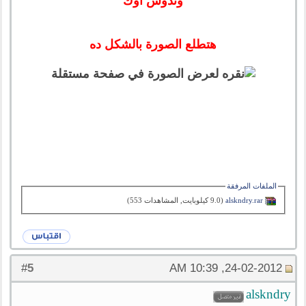
وتدوس اوك
هتطلع الصورة بالشكل ده
الملفات المرفقة
alskndry.rar‏
(9.0 كيلوبايت, المشاهدات 553)
5
#
24-02-2012, 10:39 AM
alskndry