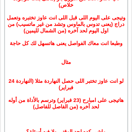
خلاص)
وتيجى على اليوم اللى قبل اللى انت عاوز تختبره وتعمل
دراج (يعنى تدوس بالماوس وتشد من غير ماتسيب) من
اول اليوم لحد آخره (من الشمال لليمين)
وطبعا انت معاك الفواصل يعنى هاتسهل لك كل حاجة
مثال
لو انت عاوز تختبر اللى حصل النهاردة مثلا (النهاردة 24
فبراير)
هاتيجى على امبارح (23 فبراير) وترسم بالأداة من أوله
لحد آخره (من الفاصل للفاصل)
ماشى كده لحد الوقتى ولا فيه أسئلة؟