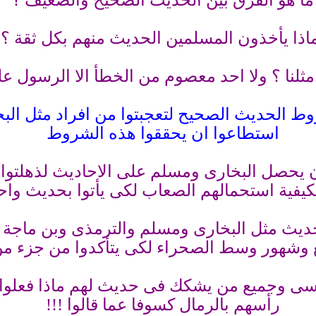
ما هو الفرق بين الحديث الصحيح والضعيف ؟
اذا يأخذون المسلمين الحديث منهم بكل ثقة ؟
ثلنا ؟ ولا احد معصوم من الخطأ الا الرسول علي
وط الحديث الصحيح لتعجبتوا من افراد مثل الب
استطاعوا ان يحققوا هذه الشروط
ن يحصل البخارى ومسلم على الاحاديث لذهلتوا 
لكيفية استحمالهم الصعاب لكى يأتوا بحديث وا
حديث مثل البخارى ومسلم والترمذى وبن ماجة 
ع وشهور وسط الصحراء لكى يتأكدوا من جزء من
سى وجميع من يشكك فى حديث لهم ماذا فعلوا لي
رأسهم بالرمال كسوفا عما قالوا !!!