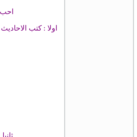
احب ا
اولا : كتب الاحادي
ثانيا