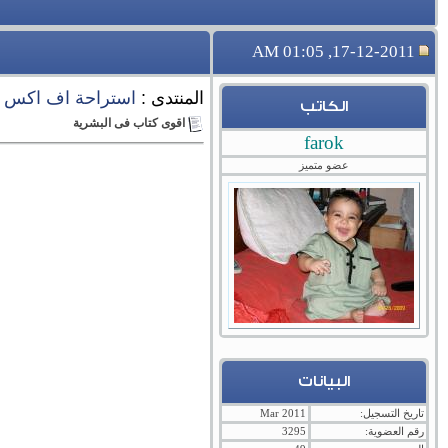
17-12-2011, 01:05 AM
المنتدى :
استراحة اف اكس ار
الكاتب
اقوى كتاب فى البشرية
farok
عضو متميز
البيانات
تاريخ التسجيل:
Mar 2011
رقم العضوية:
3295