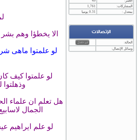
العمر:
49
المشاركات:
1,761
بمعدل :
0.31 يوميا
لم
الإتصالات
الا يخطؤا وهم بشر م
الحالة:
وسائل الإتصال:
لو علمتوا ماهى شر
لو علمتوا كيف كا
وذهلتوا 
هل تعلم ان علماء ال
الجمال لاسابي
لو علم ايراهيم عي