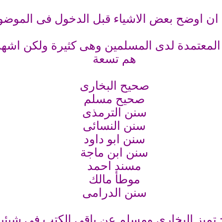
ن اوضح بعض الاشياء قبل الدخول فى الموضوع
ث المعتمدة لدى المسلمين وهى كثيرة ولكن اشهر
هم تسعة
صحيح البخارى
صحيح مسلم
سنن الترمذى
سنن النسائى
سنن ابو داود
سنن ابن ماجة
مسند احمد
موطأ مالك
سنن الدرامى
 : تميز البخارى ومسلم عن باقى الكتب فى شيئين