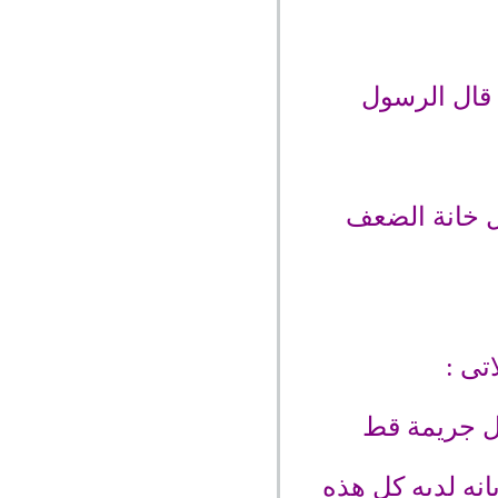
 قال الرسول
ل خانة الضعف
تى :
ل جريمة قط
انه لديه كل هذه