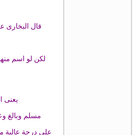
قال البخارى ع
لكن لو اسم منه
يعنى ا
مسلم وبالغ وع
على درجة عالية من