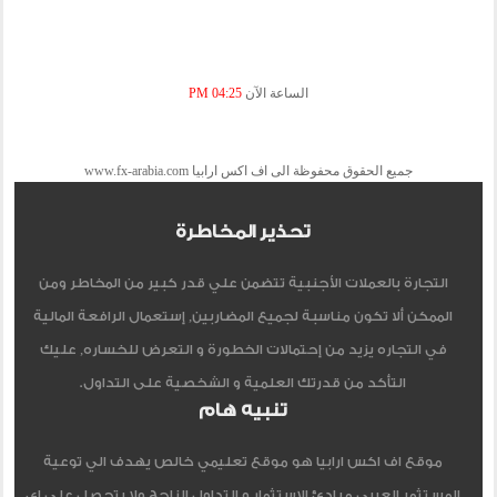
الساعة الآن
04:25 PM
جميع الحقوق محفوظة الى اف اكس ارابيا www.fx-arabia.com
تحذير المخاطرة
التجارة بالعملات الأجنبية تتضمن علي قدر كبير من المخاطر ومن
الممكن ألا تكون مناسبة لجميع المضاربين, إستعمال الرافعة المالية
في التجاره يزيد من إحتمالات الخطورة و التعرض للخساره, عليك
التأكد من قدرتك العلمية و الشخصية على التداول.
تنبيه هام
موقع اف اكس ارابيا هو موقع تعليمي خالص يهدف الي توعية
المستثمر العربي مبادئ الاستثمار و التداول الناجح ولا يتحصل علي اي