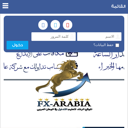
القائمة
حفظ البيانات؟