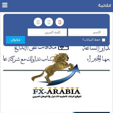
القائمة
حفظ البيانات؟