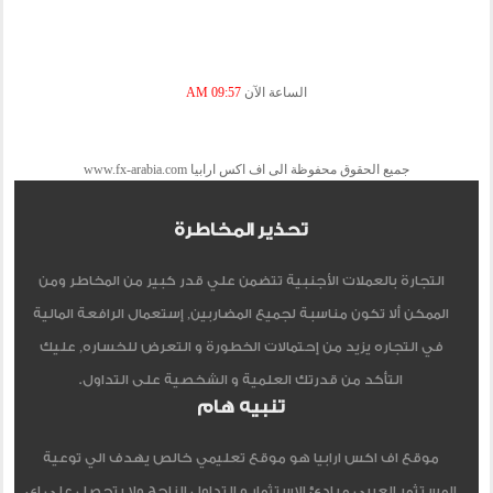
الساعة الآن
09:57 AM
جميع الحقوق محفوظة الى اف اكس ارابيا www.fx-arabia.com
تحذير المخاطرة
التجارة بالعملات الأجنبية تتضمن علي قدر كبير من المخاطر ومن
الممكن ألا تكون مناسبة لجميع المضاربين, إستعمال الرافعة المالية
في التجاره يزيد من إحتمالات الخطورة و التعرض للخساره, عليك
التأكد من قدرتك العلمية و الشخصية على التداول.
تنبيه هام
موقع اف اكس ارابيا هو موقع تعليمي خالص يهدف الي توعية
المستثمر العربي مبادئ الاستثمار و التداول الناجح ولا يتحصل علي اي