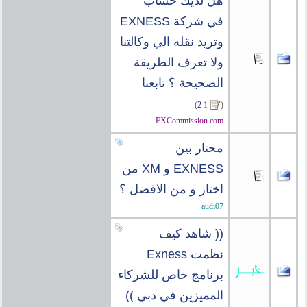
هل لديك حساب
في شركة EXNESS
وتريد نقله الي وكالتنا
ولا تعرف الطريقة
الصحيحة ؟ تابعنا
)
2
1
(
FXCommission.com
محتار بين
EXNESS و XM من
اختار و من الافضل ؟
audi07
(( شاهد كيف
نظمت Exness
برنامج خاص للشركاء
المميزين في دبي ))