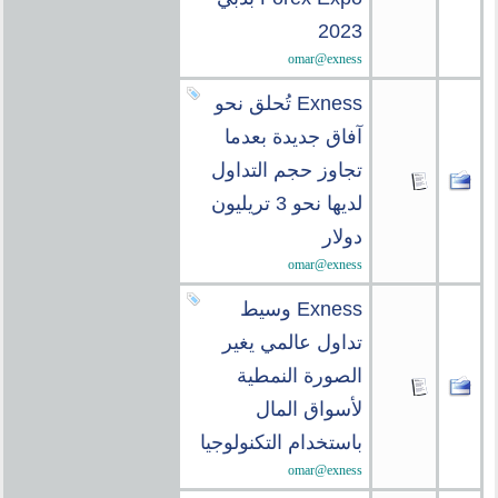
2023
omar@exness
Exness تُحلق نحو
آفاق جديدة بعدما
تجاوز حجم التداول
لديها نحو 3 تريليون
دولار
omar@exness
Exness وسيط
تداول عالمي يغير
الصورة النمطية
لأسواق المال
باستخدام التكنولوجيا
omar@exness