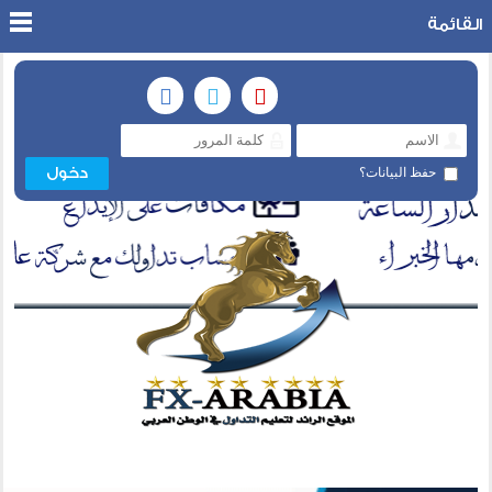
القائمة
حفظ البيانات؟