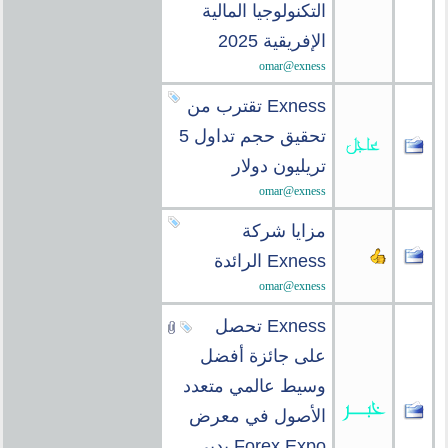
التكنولوجيا المالية
الإفريقية 2025
omar@exness
Exness تقترب من
تحقيق حجم تداول 5
تريليون دولار
omar@exness
مزايا شركة
Exness الرائدة
omar@exness
Exness تحصل
على جائزة أفضل
وسيط عالمي متعدد
الأصول في معرض
Forex Expo بدبي