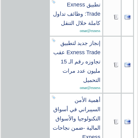
تطبيق Exness
Trade: وظائف تداول
كاملة خلال التنقل
omar@exness
إنجاز جديد لتطبيق
Exness Trade عقب
تجاوزه رقم الـ 15
مليون عدد مرات
التحميل
omar@exness
أهمية الأمن
السيبراني في أسواق
التكنولوجيا والأسواق
المالية -ضمن نجاحات
Exness