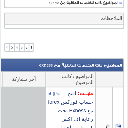
المواضيع ذات الكلمات الدلالية مع
exness
الملاحظات
>
5
4
3
2
1
exness
المواضيع ذات الكلمات الدلالية مع
المواضيع / كاتب
آخر مشاركة
م
الموضوع
مثبــت:
افتح
حساب فوركس forex
مع Exness تحت
رعاية اف اكس
كوميشن واحصل