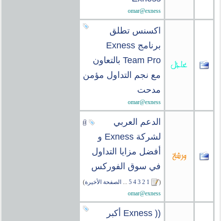
omar@exness
اكسنس تطلق
برنامج Exness
Team Pro بالتعاون
مع نجم التداول مؤمن
مدحت
omar@exness
الدعم العربي
لشركة Exness و
أفضل مزايا التداول
في سوق الفوركس
(
1
2
3
4
5
...
الصفحة الأخيرة
)
omar@exness
(( Exness أكبر