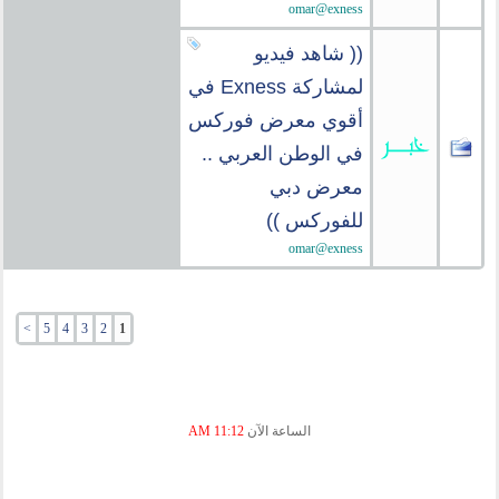
omar@exness
(( شاهد فيديو
لمشاركة Exness في
أقوي معرض فوركس
في الوطن العربي ..
معرض دبي
للفوركس ))
omar@exness
>
5
4
3
2
1
الساعة الآن
11:12 AM