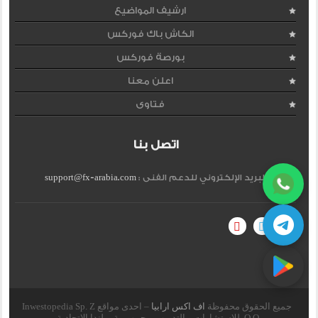
ارشيف المواضيع
الكاش باك فوركس
بورصة فوركس
اعلن معنا
فتاوى
اتصل بنا
البريد الإلكتروني للدعم الفنى :
support@fx-arabia.com
جميع الحقوق محفوظة
اف اكس ارابيا
– احدى مواقع Inwestopedia Sp. Z
O.O. للاستشارات و التدريب – جمهورية بولندا الإتحادية.