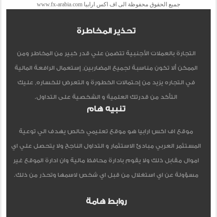
جميع الحقوق محفوظة الى اف اكس ارابيا www.fx-arabia.com
تحذير المخاطرة
التجارة بالعملات الأجنبية تتضمن علي قدر كبير من المخاطر ومن
الممكن ألا تكون مناسبة لجميع المضاربين, إستعمال الرافعة المالية
في التجاره يزيد من إحتمالات الخطورة و التعرض للخساره, عليك
التأكد من قدرتك العلمية و الشخصية على التداول.
تنبيه هام
موقع اف اكس ارابيا هو موقع تعليمي خالص يهدف الي توعية
المستثمر العربي مبادئ الاستثمار و التداول الناجح ولا يتحصل علي اي
اموال مقابل ذلك ولا يقوم بادارة محافظ مالية وان ادارة الموقع غير
مسؤولة عن اي استغلال من قبل اي شخص لاسمها وتحذر من ذلك.
روابط هامة