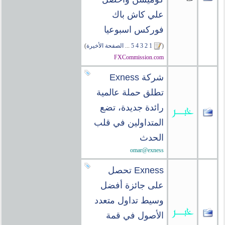
علي كاش باك
فوركس اسبوعيا
(
1
2
3
4
5
...
الصفحة الأخيرة
)
FXCommission.com
شركة Exness
تطلق حملة عالمية
رائدة جديدة، تضع
المتداولين في قلب
الحدث
omar@exness
Exness تحصل
على جائزة أفضل
وسيط تداول متعدد
الأصول في قمة