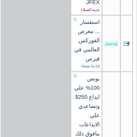
JFEX
خدمة العملاء
استفسار
... معرض
الفوركس
العالمي في
قبرص
Omar Al-Ali
بونص
100% علي
ايداع 250$
وتصاعدي
علي
الايداعات
مافوق ذلك