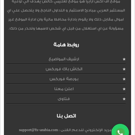
موقع اف اكس ارابيا هو موقع تعليمي خالص يهدف الي توعية
المستثمر العربي مبادئ الاستثمار و التداول الناجح ولا يتحصل علي اي
اموال مقابل ذلك ولا يقوم بادارة محافظ مالية وان ادارة الموقع غير
مسؤولة عن اي استغلال من قبل اي شخص لاسمها وتحذر من ذلك.
روابط هامة
ارشيف المواضيع
الكاش باك فوركس
بورصة فوركس
اعلن معنا
فتاوى
اتصل بنا
البريد الإلكتروني للدعم الفنى :
support@fx-arabia.com