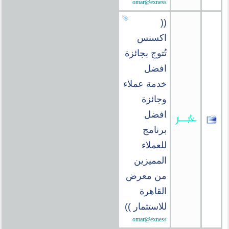
omar@exness
((
اكسنس
تُتوج بجائزة
افضل
خدمة عملاء
وجائزة
افضل
برنامج
للعملاء
المميزين
من معرض
القاهرة
للاستثمار ))
omar@exness