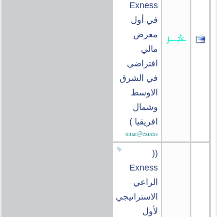
Exness
في أول
معرض
مالي
افتراضي
في الشرق
الاوسط
وشمال
افريقيا )
omar@exness
((
Exness
الراعي
الاستراتيجي
لأول