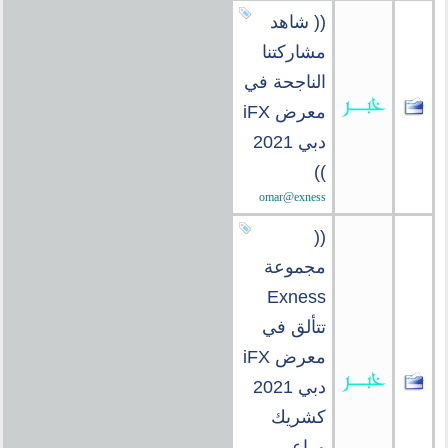
(( شاهد
مشاركتنا
الناجحة في
معرض iFX
دبي 2021
))
omar@exness
((
مجموعة
Exness
تتألق في
معرض iFX
دبي 2021
كشريك
وراعي