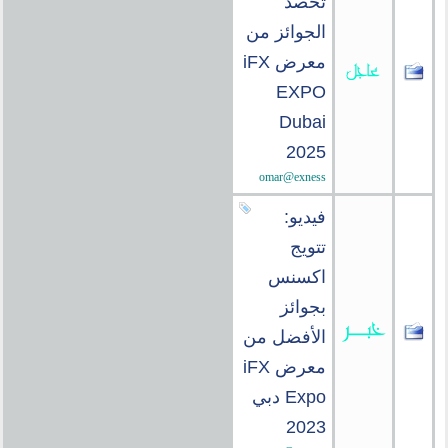
تحصد
الجوائز من
معرض iFX
EXPO
Dubai
2025
omar@exness
فيديو:
تتويج
اكسنس
بجوائز
الأفضل من
معرض iFX
Expo دبي
2023