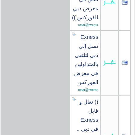
معرض دبي
للفوركس ))
omar@exness
Exness
تصل إلى
دبي لتلتقي
بالمتداولين
في معرض
الفوركس
omar@exness
(( تعال و
قابل
Exness
في دبي ..