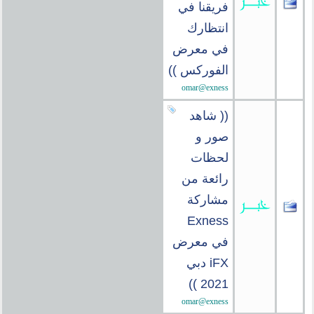
فريقنا في
انتظارك
في معرض
الفوركس ))
omar@exness
(( شاهد
صور و
لحظات
رائعة من
مشاركة
Exness
في معرض
iFX دبي
2021 ))
omar@exness