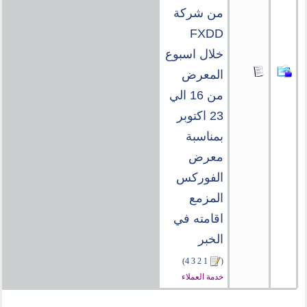
من شركة
FXDD
خلال اسبوع
المعرض
من 16 الي
23 اكتوبر
بمناسبة
معرض
الفوركس
المزمع
اقامته في
الخبر
)
4
3
2
1
(
خدمة العملاء