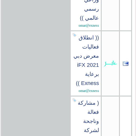
رسمي
عالمي ))
omar@exness
(( انطلاق
فعاليات
معرض دبي
iFX 2021
برعاية
Exness ))
omar@exness
( مشاركة
فعالة
وناجحة
لشركة