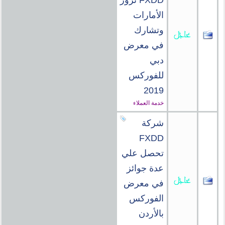
FXDD تزور
الأمارات
وتشارك
في معرض
دبي
للفوركس
2019
خدمة العملاء
شركة
FXDD
تحصل علي
عدة جوائز
في معرض
الفوركس
بالأردن