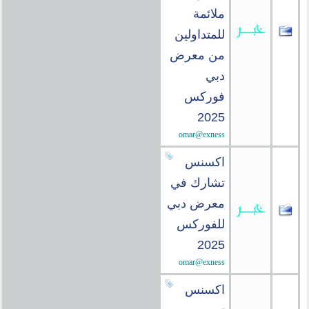
ملائمة
للمتداولين
من معرض
دبي
فوركس
2025
omar@exness
اكسنس
تشارك في
معرض دبي
للفوركس
2025
omar@exness
اكسنس