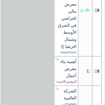
معرض
مالي
افتراضي
في الشرق
الأوسط
وشمال
افريقيا ))
omar@exness
أهمية بناء
معرض
أعمال
الربح من الانترنت
الشركة
العالمية