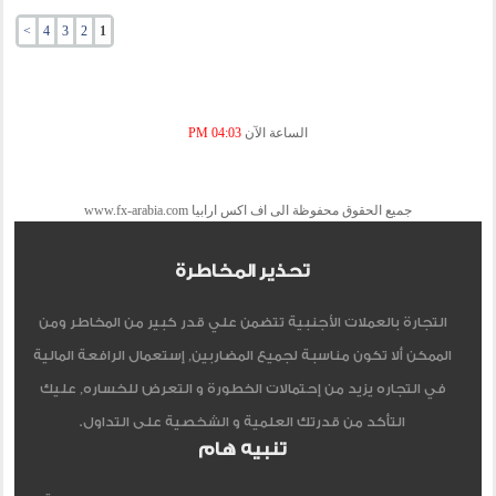
>
4
3
2
1
الساعة الآن
04:03 PM
جميع الحقوق محفوظة الى اف اكس ارابيا www.fx-arabia.com
تحذير المخاطرة
التجارة بالعملات الأجنبية تتضمن علي قدر كبير من المخاطر ومن
الممكن ألا تكون مناسبة لجميع المضاربين, إستعمال الرافعة المالية
في التجاره يزيد من إحتمالات الخطورة و التعرض للخساره, عليك
التأكد من قدرتك العلمية و الشخصية على التداول.
تنبيه هام