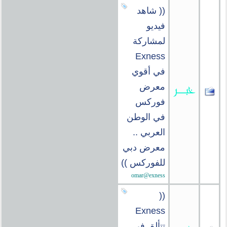
(( شاهد
فيديو
لمشاركة
Exness
في أقوي
معرض
فوركس
في الوطن
العربي ..
معرض دبي
للفوركس ))
omar@exness
((
Exness
تتألق في