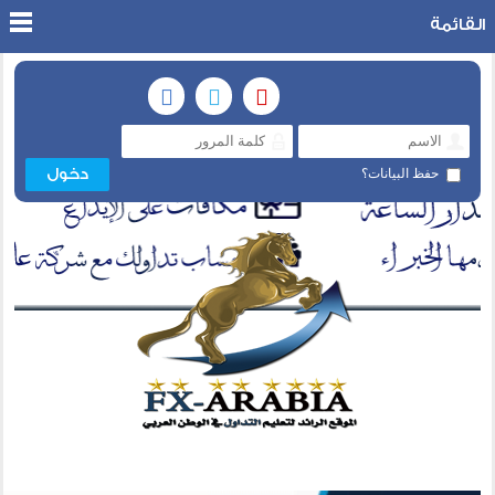
القائمة
حفظ البيانات؟