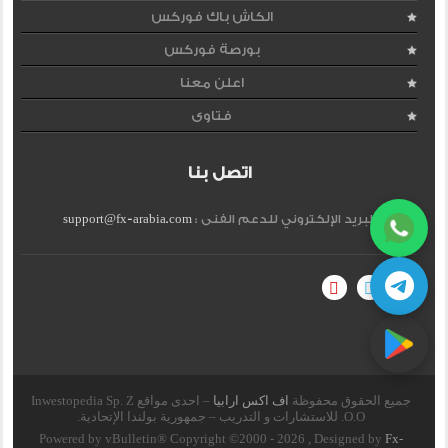
الكاش باك فوركس
بورصة فوركس
اعلن معنا
فتاوى
اتصل بنا
البريد الإلكتروني للدعم الفنى :
support@fx-arabia.com
جميع الحقوق محفوظة
اف اكس ارابيا
– احدى مواقع Inwestopedia Sp. Z
O.O. للاستشارات و التدريب – جمهورية بولندا الإتحادية.
Powered by vBulletin® Copyright ©2000 - 2026 , Designed by
Fx-