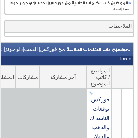
المواضيع ذات الكلمات الدلالية مع
فوركس| الذهب|داو جونز| دولار|
oilusd| forex
الملاحظات
المواضيع ذات الكلمات الدلالية مع
forex
المواضيع
/ كاتب
آخر مشاركة
مشاركات
المشاه
الموضوع
فوركس
توقعات
الناسداك
والذهب
والدولار