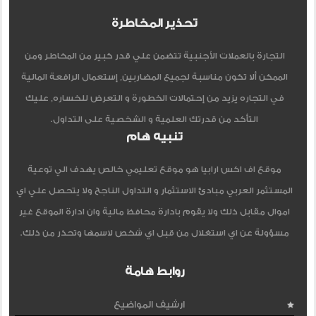
تحذير المخاطرة
التجارة بالعملات الأجنبية تتضمن علي قدر كبير من المخاطر ومن
الممكن ألا تكون مناسبة لجميع المضاربين, إستعمال الرافعة المالية
في التجاره يزيد من إحتمالات الخطورة و التعرض للخساره, عليك
التأكد من قدرتك العلمية و الشخصية على التداول.
تنبيه هام
موقع اف اكس ارابيا هو موقع تعليمي خالص يهدف الي توعية
المستثمر العربي مبادئ الاستثمار و التداول الناجح ولا يتحصل علي اي
اموال مقابل ذلك ولا يقوم بادارة محافظ مالية وان ادارة الموقع غير
مسؤولة عن اي استغلال من قبل اي شخص لاسمها وتحذر من ذلك.
روابط هامة
ارشيف المواضيع