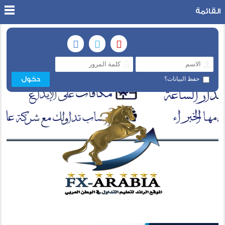
القائمة
حفظ البيانات؟