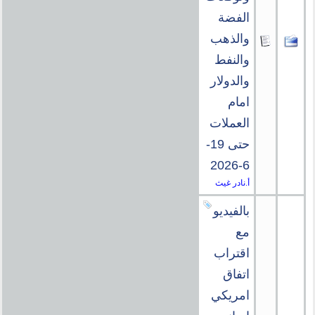
الفضة
والذهب
والنفط
والدولار
امام
العملات
حتى 19-
6-2026
أ.نادر غيث
بالفيديو
مع
اقتراب
اتفاق
امريكي