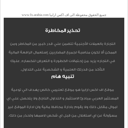
جميع الحقوق محفوظة الى اف اكس ارابيا www.fx-arabia.com
تحذير المخاطرة
التجارة بالعملات الأجنبية تتضمن علي قدر كبير من المخاطر ومن
الممكن ألا تكون مناسبة لجميع المضاربين, إستعمال الرافعة المالية
في التجاره يزيد من إحتمالات الخطورة و التعرض للخساره, عليك
التأكد من قدرتك العلمية و الشخصية على التداول.
تنبيه هام
موقع اف اكس ارابيا هو موقع تعليمي خالص يهدف الي توعية
المستثمر العربي مبادئ الاستثمار و التداول الناجح ولا يتحصل علي اي
اموال مقابل ذلك ولا يقوم بادارة محافظ مالية وان ادارة الموقع غير
مسؤولة عن اي استغلال من قبل اي شخص لاسمها وتحذر من ذلك.