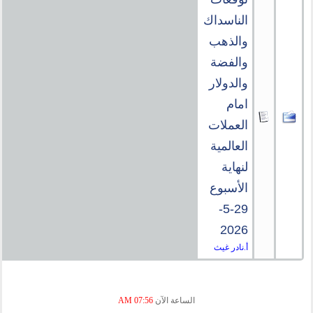
الناسداك
والذهب
والفضة
والدولار
امام
العملات
العالمية
لنهاية
الأسبوع
29-5-
2026
أ.نادر غيث
الساعة الآن
07:56 AM