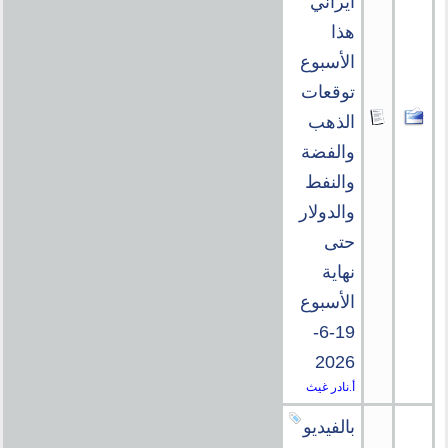
ايراني
هذا
الأسبوع
توقعات
الذهب
والفضة
والنفط
والدولار
حتى
نهاية
الأسبوع
19-6-
2026
أ.نادر غيث
بالفيديو