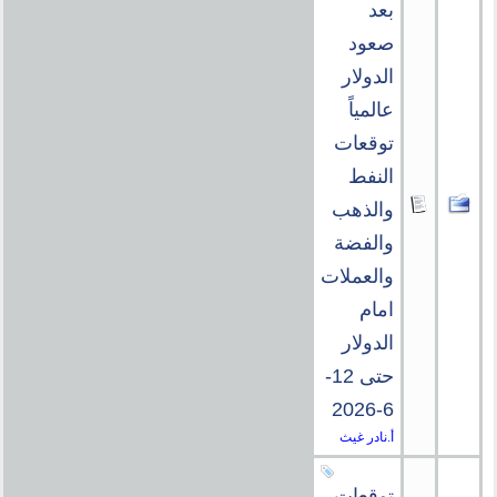
بعد
صعود
الدولار
عالمياً
توقعات
النفط
والذهب
والفضة
والعملات
امام
الدولار
حتى 12-
6-2026
أ.نادر غيث
توقعات