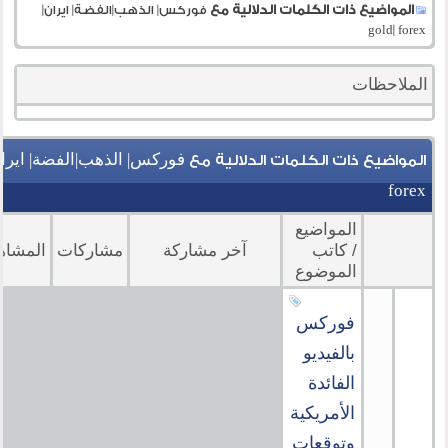
المواضيع ذات الكلمات الدلالية مع
فوركس| الذهب|الفضة| ايران|
gold| forex
الملاحظات
المواضيع ذات الكلمات الدلالية مع
forex
المواضيع
/ كاتب
آخر مشاركة
مشاركات
المشاه
الموضوع
فوركس
بالفيديو
الفائدة
الأمريكية
وتوقعات