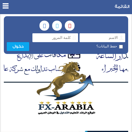
القائمة
حفظ البيانات؟