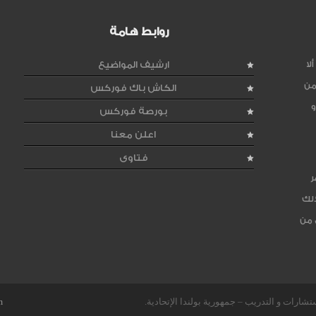
روابط هامة
لا
ارشيف المواضيع
من
الكاش باك فوركس
و
بورصة فوركس
اعلن معنا
فتاوى
ر
ذلك
 من
m