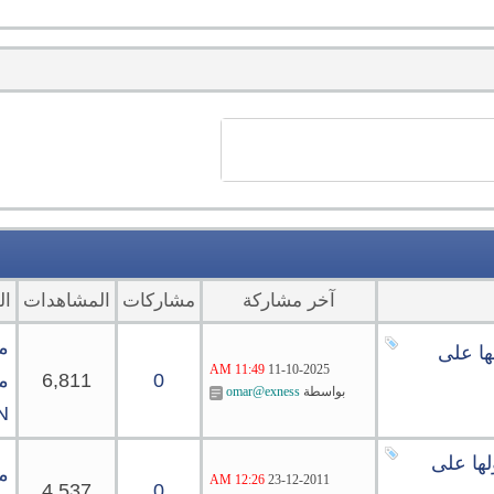
آخر مشاركة
مشاركات
المشاهدات
ال
م
ها على
11:49 AM
11-10-2025
0
6,811
م
بواسطة
omar@exness
N
لها على
من
12:26 AM
23-12-2011
4,537
0