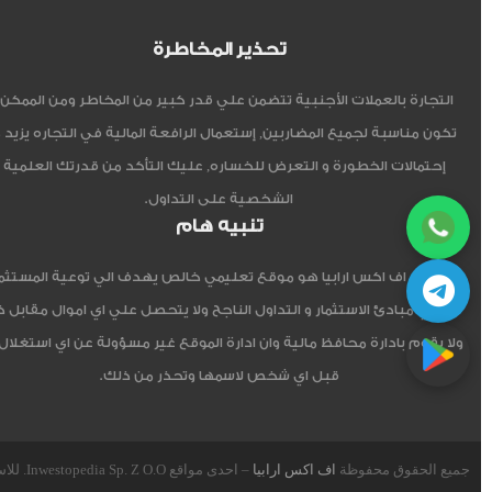
تحذير المخاطرة
التجارة بالعملات الأجنبية تتضمن علي قدر كبير من المخاطر ومن الممكن أ
تكون مناسبة لجميع المضاربين, إستعمال الرافعة المالية في التجاره يزيد 
إحتمالات الخطورة و التعرض للخساره, عليك التأكد من قدرتك العلمية 
الشخصية على التداول.
تنبيه هام
موقع اف اكس ارابيا هو موقع تعليمي خالص يهدف الي توعية المستثم
العربي مبادئ الاستثمار و التداول الناجح ولا يتحصل علي اي اموال مقابل 
ولا يقوم بادارة محافظ مالية وان ادارة الموقع غير مسؤولة عن اي استغلال
قبل اي شخص لاسمها وتحذر من ذلك.
جميع الحقوق محفوظة
اف اكس ارابيا
– احدى مواقع Inwestopedia Sp. Z O.O. للاستشارات و التدريب – جمهورية بولندا الإتحادية.