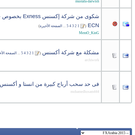
mustafa-darwish
شكوى من شركة إكسنس ess
ECN
‏
(
1
2
3
4
5
...
الصفحة الأخيرة
)
MemO_KinG
مشكلة مع شركة أكسنس
‏
(
1
2
3
4
5
...
الصفحة الأخ
archiwork
فى حد سحب أرباح كبيرة من انستا و أكسنس
mohamedhosam444