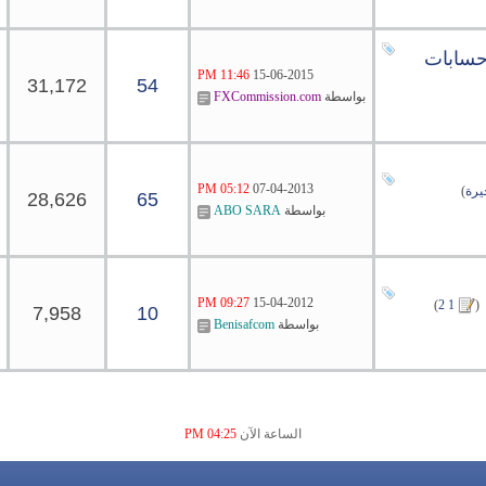
Exn بخصوص حسابات
11:46 PM
15-06-2015
31,172
54
بواسطة
FXCommission.com
05:12 PM
07-04-2013
يرة
)
28,626
65
بواسطة
ABO SARA
‏
09:27 PM
15-04-2012
)
2
1
(
7,958
10
بواسطة
Benisafcom
الساعة الآن
04:25 PM