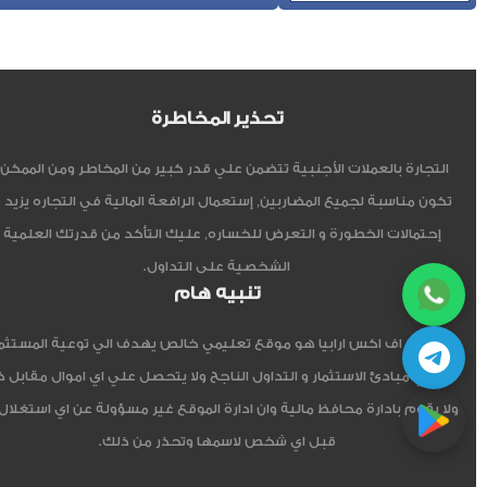
تحذير المخاطرة
التجارة بالعملات الأجنبية تتضمن علي قدر كبير من المخاطر ومن الممكن أ
تكون مناسبة لجميع المضاربين, إستعمال الرافعة المالية في التجاره يزيد 
إحتمالات الخطورة و التعرض للخساره, عليك التأكد من قدرتك العلمية 
الشخصية على التداول.
تنبيه هام
موقع اف اكس ارابيا هو موقع تعليمي خالص يهدف الي توعية المستثم
العربي مبادئ الاستثمار و التداول الناجح ولا يتحصل علي اي اموال مقابل 
ولا يقوم بادارة محافظ مالية وان ادارة الموقع غير مسؤولة عن اي استغلال
قبل اي شخص لاسمها وتحذر من ذلك.