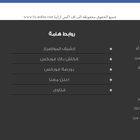
جميع الحقوق محفوظة الى اف اكس ارابيا www.fx-arabia.com
روابط هامة
لا
ارشيف المواضيع
من
الكاش باك فوركس
و
بورصة فوركس
اعلن معنا
فتاوى
ر
ذلك
 من