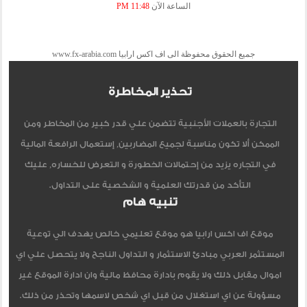
الساعة الآن
11:48 PM
جميع الحقوق محفوظة الى اف اكس ارابيا www.fx-arabia.com
تحذير المخاطرة
التجارة بالعملات الأجنبية تتضمن علي قدر كبير من المخاطر ومن
الممكن ألا تكون مناسبة لجميع المضاربين, إستعمال الرافعة المالية
في التجاره يزيد من إحتمالات الخطورة و التعرض للخساره, عليك
التأكد من قدرتك العلمية و الشخصية على التداول.
تنبيه هام
موقع اف اكس ارابيا هو موقع تعليمي خالص يهدف الي توعية
المستثمر العربي مبادئ الاستثمار و التداول الناجح ولا يتحصل علي اي
اموال مقابل ذلك ولا يقوم بادارة محافظ مالية وان ادارة الموقع غير
مسؤولة عن اي استغلال من قبل اي شخص لاسمها وتحذر من ذلك.