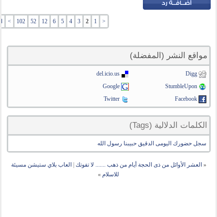
<
1
2
3
4
5
6
12
52
102
>
ا
مواقع النشر (المفضلة)
del.icio.us
Digg
Google
StumbleUpon
Twitter
Facebook
الكلمات الدلالية (Tags)
سجل حضورك اليومى الدقيق حبيبنا رسول الله
«
العشر الأوائل من ذى الحجة أيام من ذهب ....... لا تفوتك
|
العاب بلاي ستيشن مسيئة
للاسلام
»