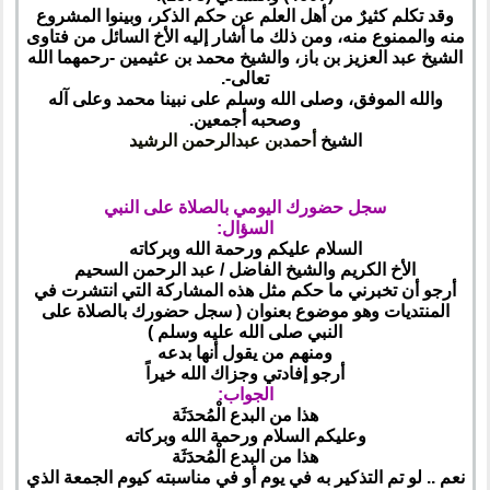
وقد تكلم كثيرٌ من أهل العلم عن حكم الذكر، وبينوا المشروع
منه والممنوع منه، ومن ذلك ما أشار إليه الأخ السائل من فتاوى
الشيخ عبد العزيز بن باز، والشيخ محمد بن عثيمين -رحمهما الله
تعالى-.
والله الموفق، وصلى الله وسلم على نبينا محمد وعلى آله
وصحبه أجمعين.
الشيخ
أحمد
بن عبدالرحمن الرشيد
سجل حضورك اليومي بالصلاة على النبي
السؤال:
السلام عليكم ورحمة الله وبركاته
الأخ الكريم والشيخ الفاضل / عبد الرحمن السحيم
أرجو أن تخبرني ما حكم مثل هذه المشاركة التي انتشرت في
المنتديات وهو موضوع بعنوان ( سجل حضورك بالصلاة على
النبي صلى الله عليه وسلم )
ومنهم من يقول أنها بدعه
أرجو إفادتي وجزاك الله خيراً
الجواب:
هذا من البدع الْمُحدَثَة
وعليكم السلام ورحمة الله وبركاته
هذا من البدع الْمُحدَثَة
نعم .. لو تم التذكير به في يوم أو في مناسبته كيوم الجمعة الذي