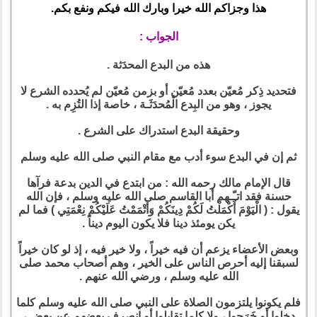
هذا وجزاكم الله خيرا وبارك الله فيكم ونفع بكم.
الجواب :
هذه من البدع المحدَثة .
فتحديد ذِكر مُعيّن بعدد مُعيّن أو بزمن مُعيّن لم يُحدده الشرع لا
يجوز ، وهو من البِدع الْمُحدَثَـة ، خاصة إذا التُزِم به .
وحقيقة البدع استدراك على الشرع .
ثم إن في البدع سوء أدب مع مقام النبي صلى الله عليه وسلم
قال الإمام مالك رحمه الله : من ابتدع في الدين بدعة فرآها
حسنة فقد اتـّـهم أبا القاسم صلى الله عليه وسلم ، فإن الله
يقول : ( الْيَوْمَ أَكْمَلْتُ لَكُمْ دِينَكُمْ وَأَتْمَمْتُ عَلَيْكُمْ نِعْمَتِي ) فما لم
يكن يومئذ دينا فلا يكون اليوم ديناً .
وبعض الأعضاء يزعم أن فيه خيراً ، ولا خير فيه ، إذ لو كان خيراً
لسبقنا إليه أحرص الناس على الخير ، وهم أصحاب محمد صلى
الله عليه وسلم ، ورضي الله عنهم .
فلم يكونوا يلتزمون الصلاة على النبي صلى الله عليه وسلم كلما
دخلوا أو خَرَجوا ، ولا كلما تقابلوا أو انصرف بعضهم عن بعض ،