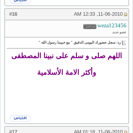
16
#
11-06-2010, 12:33 AM
weza123456
عضو جديد
رد: سجل حضورك اليومى الدقيق " مع حبيبنا رسول الله "
اللهم صلى و سلم على نبينا المصطفى
وأكثر الامة الأسلامية
17
#
11-06-2010, 01:18 AM