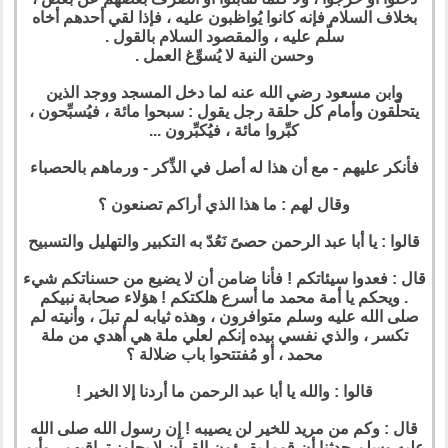
بخلاف السلام فإنه كانوا يُواظبون عليه ، فإذا لقي أحدهم أخاه
سلّم عليه ، والمقصود السلام بالقول .
وحسن النية لا يُسوِّغ العمل .
وابن مسعود رضي الله عنه لما دخل المسجد ووجد الذين
يتحلّقون وأمام كل حلقة رجل يقول : سبحوا مائة ، فيُسبِّحون ،
كبِّروا مائة ، فيُكبِّرون ...
فأنكر عليهم - مع أن هذا له أصل في الذِّكر - ورماهم بالحصباء
وقال لهم : ما هذا الذي أراكم تصنعون ؟
قالوا : يا أبا عبد الرحمن حصىً نَعُدّ به التكبير والتهليل والتسبيح
قال : فعدوا سيئاتكم ! فأنا ضامن أن لا يضيع من حسناتكم شيء
. ويحكم يا أمة محمد ما أسرع هلكتكم ! هؤلاء صحابة نبيكم
صلى الله عليه وسلم متوافرون ، وهذه ثيابه لم تبلَ ، وأنيته لم
تكسر ، والذي نفسي بيده إنكم لعلي ملة هي أهدي من ملة
محمد ، أو مُفتتحوا باب ضلالة ؟
قالوا : والله يا أبا عبد الرحمن ما أردنا إلا الخير !
قال : وكم من مريد للخير لن يصيبه ! إن رسول الله صلى الله
عليه وسلم حدثنا أن قوما يقرؤون القرآن لا يجاوز تراقيهم . وأيم