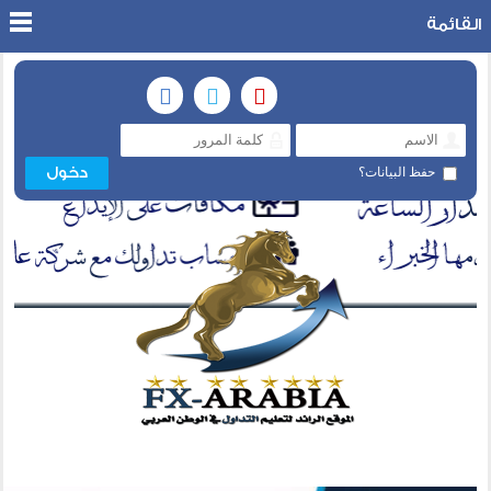
القائمة
حفظ البيانات؟