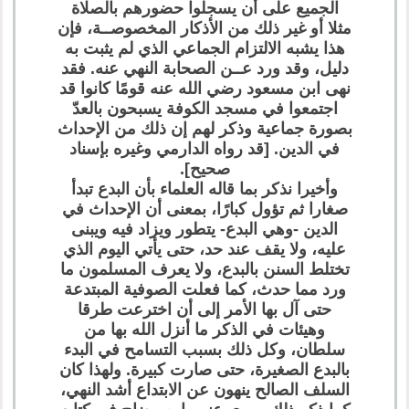
الجميع على أن يسجلوا حضورهم بالصلاة
مثلا أو غير ذلك من الأذكار المخصوصــة، فإن
هذا يشبه الالتزام الجماعي الذي لم يثبت به
دليل، وقد ورد عــن الصحابة النهي عنه. فقد
نهى ابن مسعود رضي الله عنه قومًا كانوا قد
اجتمعوا في مسجد الكوفة يسبحون بالعدّ
بصورة جماعية وذكر لهم إن ذلك من الإحداث
في الدين. [قد رواه الدارمي وغيره بإسناد
صحيح].
وأخيرا نذكر بما قاله العلماء بأن البدع تبدأ
صغارا ثم تؤول كبارًا، بمعنى أن الإحداث في
الدين -وهي البدع- يتطور ويزاد فيه ويبنى
عليه، ولا يقف عند حد، حتى يأتي اليوم الذي
تختلط السنن بالبدع، ولا يعرف المسلمون ما
ورد مما حدث، كما فعلت الصوفية المبتدعة
حتى آل بها الأمر إلى أن اخترعت طرقا
وهيئات في الذكر ما أنزل الله بها من
سلطان، وكل ذلك بسبب التسامح في البدء
بالبدع الصغيرة، حتى صارت كبيرة. ولهذا كان
السلف الصالح ينهون عن الابتداع أشد النهي،