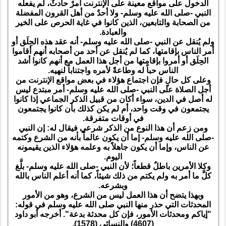
الدخول على مواقع معينة على الإنترنت أمرٌ حادثٌ، لم يفعله
النبي -صلى الله عليه وسلم- ولا أحدٌ من أهل القرون المفضلة
من الصحابة والتابعين، الذين كانوا في غاية الحرص على الخير
والعبادة.
ولم يُنقل عن النبي -صلى الله عليه وسلم- أنه عقد هذه الحِلَق أو
أمر الناس بإقامتها، كما لم يُنقل عن أحد من أصحابه أنهم أقاموا
الحِلَق أو أمروا بإقامتها من أجل هذا العمل مع أنهم كانوا أشد
الناس حباً له وطاعةً لأمره واجتناباً لنهيه.
وعلى كل حالٍ فإن اجتماع هؤلاء في بعض مواقع الإنترنت من
أجل الصلاة على النبي -صلى الله عليه وسلم- أمر مبتدع ليس
له أصل في الدين، سواء أكان من قبيل الذكر الجماعي إذا كانوا
يجتمعون في وقت واحد، أم لم يكن كذلك بأن كانوا يجتمعون
في أوقات متفرقة.
ومن زعم أن هذا النوع من الذكر شرعي فيقال له: إن النبي
-صلى الله عليه وسلم- إما أن يكون عالماً بأنه من الشرع وكتمه
عن الناس، وإما أن يكون جاهلاً به وعلمه هؤلاء الذين يقيمونه
اليوم.
وكلا الأمرين باطلٌ قطعاً؛ لأن النبي -صلى الله عليه وسلم- بلَّغ
كلَّ ما أمر به ولم يكتم من ذلك شيئاً، كما أنه أعلم الناس بالله
وبشرعه.
وبهذا يتضح أن هذا العمل ليس من الشرع، وهو من الأمور
المحدثات التي حذر منها النبي صلى الله عليه وسلم في قوله:
"إياكم ومحدثات الأمور، فإن كل محدثة بدعة". أخرجه أبو داود
(4607) والنسائي (1578).