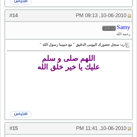
14
#
10-06-2010, 09:13 PM
Samy
رحمه الله
رد: سجل حضورك اليومى الدقيق " مع حبيبنا رسول الله "
اللهم صلى و سلم
عليك يا خير خلق الله
15
#
10-06-2010, 11:41 PM