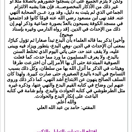
ولكن لا يلزم الجميع على أن يسجلوا حضورهم بالصلاة مثلا أو
غير ذلك من الأذكار المخصوصــة، فإن هذا يشبه الالتزام
الجماعي الذي لم يثبت به دليل، وقد ورد عــن الصحابة النهي
عنه. فقد نهى ابن مسعود رضي الله عنه قومًا كانوا قد اجتمعوا
في مسجد الكوفة يسبحون بالعدّ بصورة جماعية وذكر لهم إن
ذلك من الإحداث في الدين. [قد رواه الدارمي وغيره بإسناد
صحيح].
وأخيرا نذكر بما قاله العلماء بأن البدع تبدأ صغارا ثم تؤول كبارًا،
بمعنى أن الإحداث في الدين -وهي البدع- يتطور ويزاد فيه ويبنى
عليه، ولا يقف عند حد، حتى يأتي اليوم الذي تختلط السنن
بالبدع، ولا يعرف المسلمون ما ورد مما حدث، كما فعلت
الصوفية المبتدعة حتى آل بها الأمر إلى أن اخترعت طرقا
وهيئات في الذكر ما أنزل الله بها من سلطان، وكل ذلك بسبب
التسامح في البدء بالبدع الصغيرة، حتى صارت كبيرة. ولهذا كان
السلف الصالح ينهون عن الابتداع أشد النهي، كما ذكر ذلك وروى
عنهم ابن وضاح في كتابه القيم البدع والنهي عنها، وذكره غيره
مثل الطرطوشي في كتابه الحوادث والبدع، وأبو شامة في كتابه
الباعث على إنكار البدع والحوادث.
والله أعلم.
المفتي: حامد بن عبد الله العلي
افتتاح المنتديات بالتهليل والتكبير