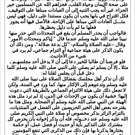
على صحة الإيمان وحياة القلب، فجزاهم الله عن المسلمين خير
الجزاء. غير أنه يجب التنبه إلى أن العبادات مبناها على التوقيف،
فكل اقتراح في بابها يجب أن يكون مستندا على دليل، فهي ليس
مثـــل العادات التي مبناها على الإباحة، فالأصل فيها أنه يجوز
فعلها ما لم يأت دليل يحظرها.
فالواجب أن يحذر المسلم أن يقع في المحدثات التي حذر منها
نبينا صلى الله عليه وسلم عندما قال " إياكم ومحدثات الأمور"
وقال –عليه الصلاة والسلام- "كل بدعة ضلالة"، ومن ذلك أن
يكون الذكر على هيئة جماعية أو التزام جماعي، لم يرد في
شيء من الأحاديث.
فلو فرضنا أن طالبا للخير دعا إلى أن لا يدخل أحد مجلسهـم ـ
مثلا ـ إلا أن يسلم ثم يصلي على النبي صلى الله عليه وسلم كلما
دخل قبل أن يجلس لقلنا له:
لك أن تذكر أهل مجلسك بفضائل الصلاة على نبينا صلى الله
عليه وسلم وتدعوهم إلى الإكثار منها، كما ورد في السنة، ولكن
لا تجعل ذلك على هيئة الالتزام الجماعي بالطريقة التي دعوت
إليها؛ خشية أن يكون من الإحداث في الدين، إذ لم ترد مثل هذه
الهيئة عن النبي صلى الله عليه وسلم أو الصحابة. ومثل هذا ما
يقترحه بعض أهل الخير الحريصين على الفضل في المنتديات،
بالتزام الزائر بذكر مخصوص أو صلاة على النبي الكريم صلى
الله عليه وسلم عند دخــوله، فله أن يذكر إخوانه بأن يحرص كل
مشترك على التذكير بآية أو حديث أو فضل عمل، أو حكمة
يختارها يذكرنا بها فإن ذلك من الذكرى التي تنفع المؤمنين،