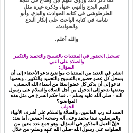
كما ذكر ذلك وروى عنهم ابن وضاح في كتابه
القيم البدع والنهي عنها، وذكره غيره مثل
الطرطوشي في كتابه الحوادث والبدع، وأبو
شامة في كتابه الباعث على إنكار البدع
والحوادث.
والله أعلم.
تسجيل الحضور في المنتديات بالتسبيح والتحميد والتكبير
والصلاة على النبي
السؤال:
انتشر في العديد من المنتديات مواضيع تدعو الأعضاء إلى أن
يسجل كل عضو حضوره بالتسبيح والتحميد والتكبير ، وبعضها
تدعو إلى أن يذكر كل عضو اسمًا من أسماء الله الحسنى،
وبعضها تدعو إلى الدخول من أجل الصلاة والسلام على رسول
الله - صلى الله عليه وسلم - ، فما حكم الشرع في مثل هذه
المواضيع؟
الجواب:
الحمد لله رب العالمين، والصلاة والسلام على أشرف الأنبياء
والمرسلين، نبينا محمد وعلى آله وصحبه أجمعين، أما بعد:
فإنَّ العمل المذكور في السؤال، وهو جمع عدد معين من
الصلوات على رسول الله -صلى الله عليه وسلم- من خلال