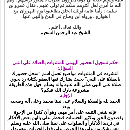
الله ما أدري لعل أكثرهم منكم ثم تولى عنهم . فقال عمرو بن
سلمة : رأينا عامة أولئك الحلق يطاعنونا يوم النهروان مع
الخوارج . ورواه ابن وضاح في البدع والنهي عنها .
والله تعالى أعلم .
الشيخ عبد الرحمن السحيم
حكم تسجيل الحضور اليومي للمنتديات بالصلاة على النبي
السؤال:
انتشرت في المنتديات مواضيع تحمل اسم "سجل حضورك
بالصلاة على النبي" بحيث يشارك فيها العضو بكتابة رد يحوي
صلاة على النبي صلى الله عليه وآله وسلم. فهل هذه الطريقة
مشروعة بارك الله فيكم؟
الإجابة:
الحمد لله والصلاة والسلام على نبينا محمد وعلى آله وصحبه
وبعد:
فإنه ينبغي التنبيه على أمر مهم، وهو أن كثيرًا من الإخوة
يقصدون الخير وتكثير الحسنات فتخطر على بالهم بعض الأفكار
في ترديد الأذكار أو الصلوات على نبينا صلى الله عليه وسلم
وهم يشكرون على هذا الحرص على فعل الخيرات، وهو يدل