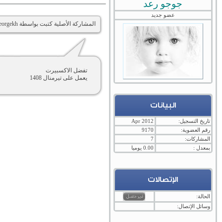
جوجو رعد
عضو جديد
المشاركة الأصلية كتبت بواسطة Georgekh
تفضل الاكسبيرت
يعمل على تيرمنال 1408
البيانات
تاريخ التسجيل:
Apr 2012
رقم العضوية:
9170
المشاركات:
7
بمعدل :
0.00 يوميا
الإتصالات
الحالة:
وسائل الإتصال: