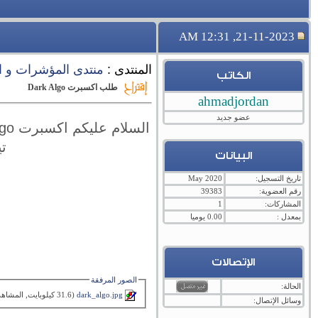
21-11-2023, 12:31 AM
المنتدى :
منتدى المؤشرات و ا
الكاتب
طلب اكسبرت Dark Algo
ahmadjordan
عضو جديد
تي
البيانات
تاريخ التسجيل:
May 2020
رقم العضوية:
39383
المشاركات:
1
بمعدل :
0.00 يوميا
الإتصالات
الصور المرفقة
الحالة:
dark_algo.jpg‏
(31.6 كيلوبايت, المشاهدات 18)
وسائل الإتصال: