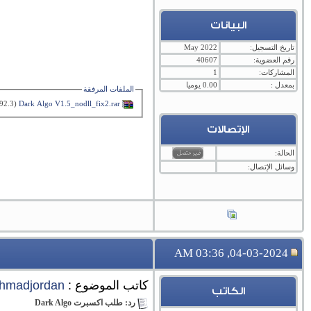
البيانات
تاريخ التسجيل:
May 2022
رقم العضوية:
40607
المشاركات:
1
بمعدل :
0.00 يوميا
الملفات المرفقة
Dark Algo V1.5_nodll_fix2.rar‏
(92.3 كيلوبايت, المشاهدات 23)
الإتصالات
الحالة:
وسائل الإتصال:
04-03-2024, 03:36 AM
كاتب الموضوع :
hmadjordan
الكاتب
رد: طلب اكسبرت Dark Algo