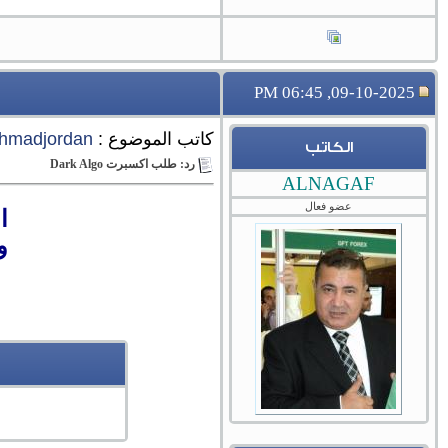
09-10-2025, 06:45 PM
كاتب الموضوع :
hmadjordan
الكاتب
رد: طلب اكسبرت Dark Algo
ALNAGAF
عضو فعال
ا
و