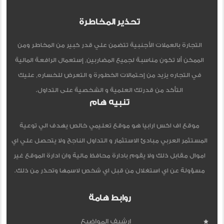
تحذير المخاطرة
التجارة بالعملات الأجنبية تتضمن علي قدر كبير من المخاطر ومن
الممكن ألا تكون مناسبة لجميع المضاربين, إستعمال الرافعة المالية
في التجاره يزيد من إحتمالات الخطورة و التعرض للخساره, عليك
التأكد من قدرتك العلمية و الشخصية على التداول.
تنبيه هام
موقع اف اكس ارابيا هو موقع تعليمي خالص يهدف الي توعية
المستثمر العربي مبادئ الاستثمار و التداول الناجح ولا يتحصل علي اي
اموال مقابل ذلك ولا يقوم بادارة محافظ مالية وان ادارة الموقع غير
مسؤولة عن اي استغلال من قبل اي شخص لاسمها وتحذر من ذلك.
روابط هامة
ارشيف المواضيع