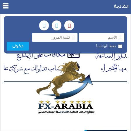
القائمة
حفظ البيانات؟