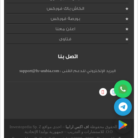
الكاش باك فوركس
بورصة فوركس
اعلن معنا
فتاوى
اتصل بنا
البريد الإلكتروني للدعم الفنى :
support@fx-arabia.com
جميع الحقوق محفوظة
اف اكس ارابيا
– احدى مواقع Inwestopedia Sp. Z
O.O. للاستشارات و التدريب – جمهورية بولندا الإتحادية.