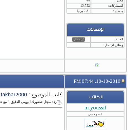
العمر:
44
المشاركات:
13,752
بمعدل :
2.31 يوميا
الإتصالات
الحالة:
وسائل الإتصال:
10-10-2010, 07:44 PM
كاتب الموضوع :
fakhar2000
الكاتب
رد: سجل حضورك اليومى الدقيق " مع حبي
m.youssif
عضو ذهبى