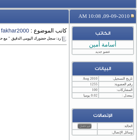
09-09-2010, 10:08 AM
كاتب الموضوع :
fakhar2000
الكاتب
رد: سجل حضورك اليومى الدقيق " مع حبي
أسامة أمين
عضو جديد
البيانات
تاريخ التسجيل:
Aug 2010
رقم العضوية:
1255
المشاركات:
100
بمعدل :
0.02 يوميا
الإتصالات
الحالة:
وسائل الإتصال: