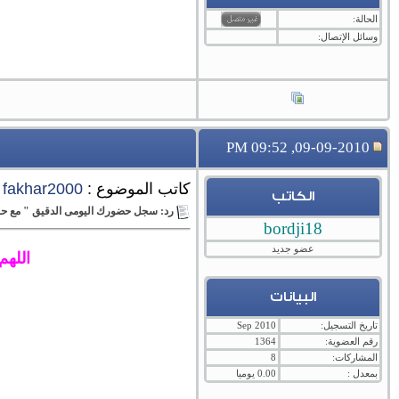
الحالة:
وسائل الإتصال:
09-09-2010, 09:52 PM
كاتب الموضوع :
fakhar2000
الكاتب
رد: سجل حضورك اليومى الدقيق " مع حبي
bordji18
عضو جديد
اللهم
البيانات
تاريخ التسجيل:
Sep 2010
رقم العضوية:
1364
المشاركات:
8
بمعدل :
0.00 يوميا