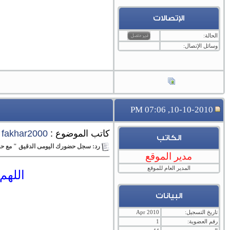
الإتصالات
الحالة:
وسائل الإتصال:
10-10-2010, 07:06 PM
كاتب الموضوع :
fakhar2000
الكاتب
رد: سجل حضورك اليومى الدقيق " مع حبي
مدير الموقع
المدير العام للموقع
اللهم
البيانات
تاريخ التسجيل:
Apr 2010
رقم العضوية:
1