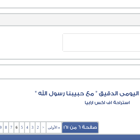
ومى الدقيق " مع حبيبنا رسول الله "
استراحة اف اكس ارابيا
صفحة 6 من 161
«
الأولى
<
2
3
4
5
6
7
8
9