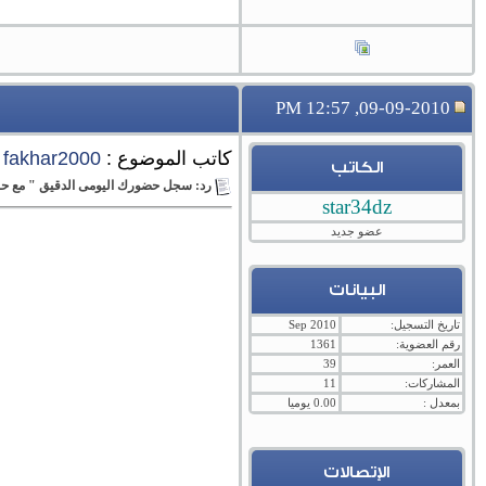
09-09-2010, 12:57 PM
كاتب الموضوع :
fakhar2000
الكاتب
رد: سجل حضورك اليومى الدقيق " مع حبي
star34dz
عضو جديد
البيانات
تاريخ التسجيل:
Sep 2010
رقم العضوية:
1361
العمر:
39
المشاركات:
11
بمعدل :
0.00 يوميا
الإتصالات