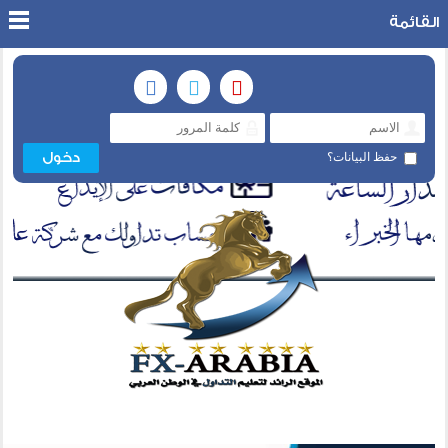
القائمة
حفظ البيانات؟