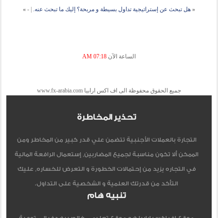
«
هل تبحث عن إستراتيجية تداول بسيطة و مربحة؟ إليك ما تبحث عنه.
|
-
»
الساعة الآن
07:18 AM
جميع الحقوق محفوظة الى اف اكس ارابيا www.fx-arabia.com
تحذير المخاطرة
التجارة بالعملات الأجنبية تتضمن علي قدر كبير من المخاطر ومن
الممكن ألا تكون مناسبة لجميع المضاربين, إستعمال الرافعة المالية
في التجاره يزيد من إحتمالات الخطورة و التعرض للخساره, عليك
التأكد من قدرتك العلمية و الشخصية على التداول.
تنبيه هام