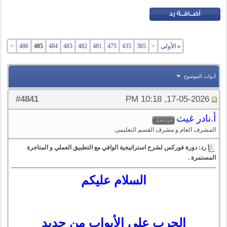
«
الأولى
<
385
435
475
481
482
483
484
485
486
>
أدوات الموضوع
4841
#
17-05-2026, 10:18 PM
أ.نادر غيث
المشرف العام و مشرف القسم التعليمى
رد: دورة فوركس لشرح استراتيجية الوافي مع التطبيق العملي و المتاجرة
المستمرة .
السلام عليكم
الحرب على الأبواب من جديد