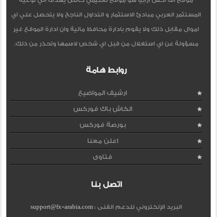
موقع اف اكس ارابيا هو موقع تعليمي خالص يهدف الي توعية
المستثمر العربي مبادئ الاستثمار و التداول الناجح ولا يتحصل علي اي
اموال مقابل ذلك ولا يقوم بادارة محافظ مالية وان ادارة الموقع غير
مسؤولة عن اي استغلال من قبل اي شخص لاسمها وتحذر من ذلك.
روابط هامة
ارشيف المواضيع
الكاش باك فوركس
بورصة فوركس
اعلن معنا
فتاوى
اتصل بنا
البريد الإلكتروني للدعم الفنى :
support@fx-arabia.com