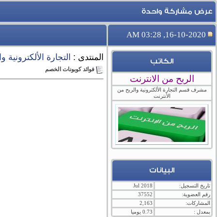
عرض مشاركة واحدة
16-10-2020, 03:28 AM
المنتدى :
التجارة الألكترونية و
الكاتب
فوائد كوبونات الخصم
الربح من الانترنت
مشرف قسم التجارة الألكترونية والربح من
الأنترنت
البيانات
تاريخ التسجيل:
Jul 2018
رقم العضوية:
37552
المشاركات:
2,163
بمعدل :
0.73 يوميا