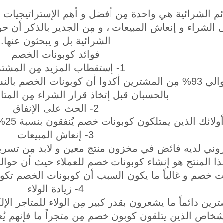
 الشرائية هي واحدة مِن أفضل و أهم الإستراتيجيات الت
الشرائية بل و يبحثون عنها.
فوائد كوبونات الخصم
1- إستقطاب المزيد مِن المشترين
أثبتت الدراسات أن حوالي 93% مِن المشترين أكدوا أن كوبونات
بالحسبان قبل إتخاذ قرار الشراء مِن المتاج
2- الحث على الإنفاق
متلكون كوبونات خصم يُنفقون بنسبة 25% أكثر عن أولائك الذين لا يمتلكون كوبونات خصم.
3- إنعاش المبيعات
كتروني لديه فائض في مخزون منتج معين و لابد مِن تسري
ذا المنتج هو إنشاء كوبونات خصم للعملاء حيث أن حوا
ات خصم و غالباً ما يكون السبب أن كوبونات الخصم تكون
4- زيادة الولاء
رين دائماً ما يشعرون بقدر كبير مِن الولاء للمتاجر ال
شخاص الذين يتلقون كوبون خصم مِن متجراً ما فإنهم يُ