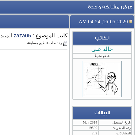
عرض مشاركة واحدة
16-05-2020, 04:54 AM
كاتب الموضوع :
zaza05
المنتد
الكاتب
رد: طلب تنظيم مسابقة
خالد على
عضو نشيط
البيانات
تاريخ التسجيل:
May 2014
رقم العضوية:
19500
المشاركات:
202