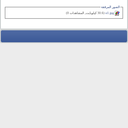
الصور المرفقة
o1.jpg‏
(30.6 كيلوبايت, المشاهدات 0)