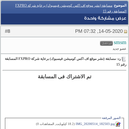
الموضوع
:
مسابقة (نشر موقع اف اكس كوميشن فيسبوك) برعاية شركة FXPRO
المسابقة رقم 15
عرض مشاركة واحدة
8
#
14-05-2020, 07:32 PM
smsm
عضو جديد
رد: مسابقة (نشر موقع اف اكس كوميشن فيسبوك) برعاية شركة FXPRO المسابقة
رقم 15
تم الاشتراك فى المسابقة
الصور المرفقة
IMG_20200514_182503.jpg‏
(18.2 كيلوبايت, المشاهدات 0)