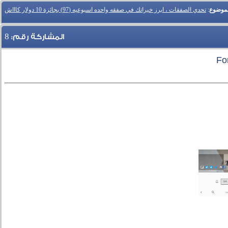
لموضوع
:
تحدي الصفقات ، ابرز خبراتك في صفقه واحده اسبوعيه (97) بجائزة 10 دولار كاااش
8
المشاركة رقم: