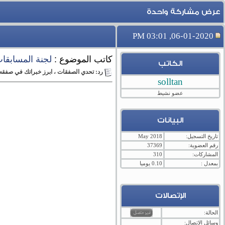
عرض مشاركة واحدة
06-01-2020, 03:01 PM
كاتب الموضوع :
لجنة المسابقا
الكاتب
رد: تحدي الصفقات ، ابرز خبراتك في صفقه واحده اسبوعيه (97)
solltan
عضو نشيط
البيانات
تاريخ التسجيل:
May 2018
رقم العضوية:
37369
المشاركات:
310
بمعدل :
0.10 يوميا
الإتصالات
الحالة:
وسائل الإتصال: