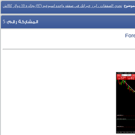
لموضوع
:
تحدي الصفقات ، ابرز خبراتك في صفقه واحده اسبوعيه (97) بجائزة 10 دولار كاااش
5
المشاركة رقم: