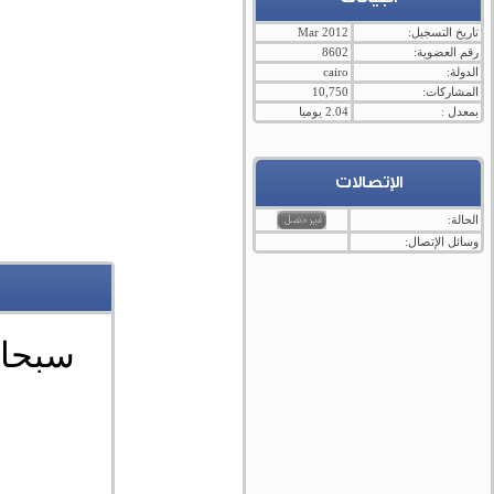
تاريخ التسجيل:
Mar 2012
رقم العضوية:
8602
الدولة:
cairo
المشاركات:
10,750
بمعدل :
2.04 يوميا
الإتصالات
الحالة:
وسائل الإتصال:
سبحان