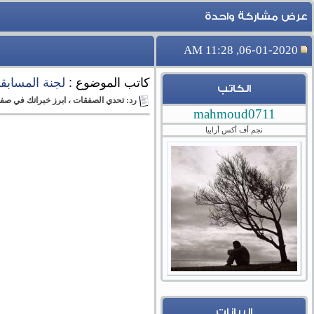
عرض مشاركة واحدة
06-01-2020, 11:28 AM
كاتب الموضوع :
لجنة المسابق
الكاتب
رد: تحدي الصفقات ، ابرز خبراتك في صفقه واحده اسبوعيه (
mahmoud0711
نجم أف أكس أرابيا
البيانات