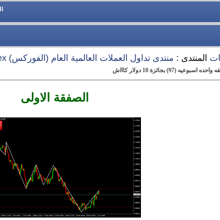
ا
ات
المنتدى :
منتدى تداول العملات العالمية العام (الفوركس) Forex
97) بجائزة 10 دولار كاااش
الصفقة الاولى