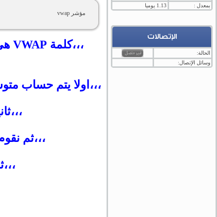
بمعدل :
1.13 يوميا
مؤشر vwap
الإتصالات
الحالة:
وسائل الإتصال:
،،،اولا يتم حساب متوسط الهاى واللو والكلوز 3/(+L+C
،،،ثانيا يتم ضرب TP ل
،،،ثم نقوم بعمل جمع مس
،،،ثم