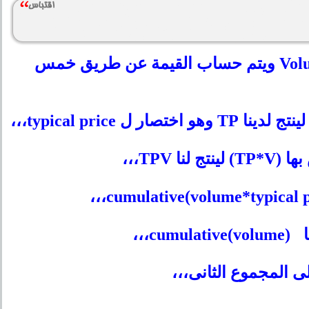
،،،كلمة VWAP هى اختصار لجملة Volume-Weighted Average Price ويتم حساب القيمة عن طريق خمس
،،،
)
d
،،،
 المجموع الثانى،،،