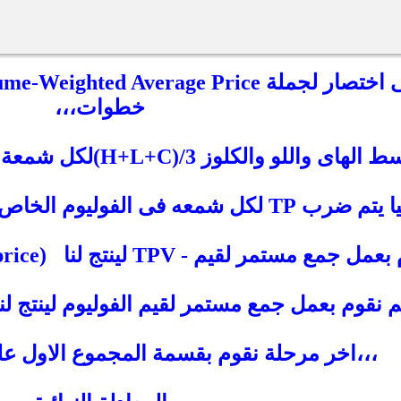
خطوات،،،
H)لكل شمعة لينتج لدينا TP وهو اختصار ل typical price،،،
كل شمعه فى الفوليوم الخاص بها (TP*V) لينتج لنا TPV،،،
تمر لقيم - TPV لينتج لنا cumulative(volume*typical price)
d
 نقوم بعمل جمع مستمر لقيم الفوليوم لينتج لنا cumulative(volume
،،،اخر مرحلة نقوم بقسمة المجموع الاول على