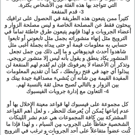
التي تتواجد بها هذه الفئة مِن الأشخاص بكثرة.
3- قدم المنفعة
كثيراً ممن يتبعون هذه الطريقة في الحصول على ترافيك
يبحثون فقط عن المصلحة الخاصة و ليس مصلحة الزوار و
أعضاء الجروبات و لهذا فإنهم يتبعون طرق خاطئة تماماً في
الترويج مثل إنهاء منشوراته بجمل مثل تابعوني أو تابعوا
حسابي به معلومات قيمة أو حتى يبدأه بجملة أغبى مثل
شاهدوا أحدث فيديوهاتي و ما إلى ذلك مِن جمل تجعل
المنشور يكاد ينطق و يقول بأنه ليس إلا منشور ترويجي.
وتذكر أن الأعضاء لا يعرفونك فإن لم تُقدم لهم المنفعة لن
يبذلوا أي جهد في فتح روابطك ، كما أن تقديم المعلومات
المفيدة القيمة مِن شأنه أن يُنشيء مصداقية جيدة بينك و
بين الزوار و بالتالي تُصبح محل ثقة بالنسبة لهم.
4- التعاون مع إدارة جروبات الفيسبوك
كل مجموعة على فيسبوك لها قواعد معينة الإخلال بها أو
عدم إتباعها يُمكن أن يُعرضك للحظر ، و لعل أهم القواعد
المشتركة بين كافة المجموعات هي عدم نشر اللينكات
الشخصية حفاظاً على الجروب مِن السبام ، و لهذا فإذا ما
كُنت عضواً متفاعلاً على أحد الجروبات و ترغب في الترويج