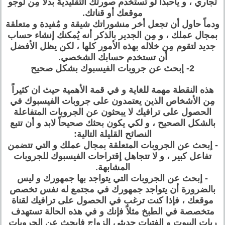
تجاري ، و ياحبذا لو تستخدم صورتك التقليدية بدلاً مِن لوجو
موقعك أو قناتك.
ودماً حاول أن تجعل أخر منشوراتك شيقة و مُفيدة و متعلقة
بمجال عملك ، و مِن الجدير بالذكر أنه يُمكنك إنشاء حساب
جديد لتقوم مِن خلاله بهذه الأمور كلها ، لكن يظل الأفضل
أن تستخدم حسابك الشخصي.
2- إبحث عن جروبات الفيسبوك بشكل صحيح
هذه النقطة مهمة للغاية و في قمة الأهمية حيث ان كثيراً
مِن الأشخاص الذين يعتمدون على جروبات الفيسبوك في
الحصول على ترافيك لا يبحثون عن الجروبات المتفاعلة
بالشكل الصحيح ، و لكي يكون بحثك صحيحاً لابد و أن تتبع
النصائح القليلة التالية:
- إبحث عن الجروبات المتعلقة بمجال عملك و التي تتضمن
تفاعل كبير ، و لا تتجاهل إقتراحات الفيسبوك للجروبات
المشابهة.
- إبحث عن الجروبات التي يتواجد بها جمهورك و ليس
بالضرورة أن يتواجد جمهورك في مجتمع له نفس تخصص
موقعك ، فإذا كنت ترغب في الحصول على ترافيك لقناة
متخصصة في الطبخ مثلاً فإنك و في هذه الحالة تستهدف
ربات البيوت و الفتيات حديثي الزواج فإبحث عن الجروبات