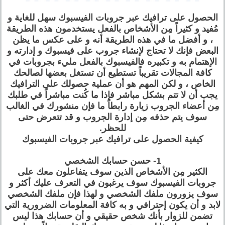
الحصول على ترافيك عبر جروبات الفيسبوك سهل للغاية و
مُفيد و كثيراً مِن الأشخاص بالفعل يستخدمون هذه الطريقة
، و أفضل ما في هذه الطريقة أنه و على عكس ما يظن
البعض فإنك لا تحتاج لإنشاء جروب على فيسبوك و إدارته و
الإهتمام به و تكبيره فالفيسبوك بالفعل مليء بجروبات في
كافة المجالات تقريباً تستطيع أن تستغل بعضها لصالحك
الخاص ، و لكن المهم هو أن عملية حصولك على الترافيك
يجب أن لا تتم بشكل مباشر فإذا ما كُنت مباشراً في طلبك
مِن أعضاء الجروب زيارة رابطاً ما فإن منشورك في الغالب
سوف يتم حذفه مِن إدارة الجروب و قد تتعرض حتى
للحظر.
كيفية الحصول على ترافيك عبر جروبات الفيسبوك
1- حسن حسابك الشخصي
الكثير مِن الأشخاص الذين سوف يتفاعلون معك على
جروبات الفيسبوك سوف يرغبون في التعرف عليك أكثر و
سوف يزورون ملفك الشخصي و لهذا فإن ملفك الشخصي
لابد و أن يكون إحترافي و به كافة المعلومات الضرورية التي
تضمن للزوار بأنك شخص حقيقي و أن حسابك هذا ليس