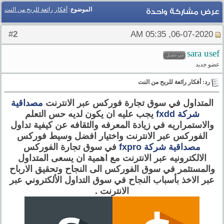
الموضوع
:
أفكار رائعة للربح من النت
عرض مشاركة واحدة
2
#
06-07-2020, 05:35 AM
sara usef
عضو جديد
رد: أفكار رائعة للربح من النت
المتداول في سوق تجارة فوركس عبر الانترنت
مصداقية
شركة fxdd
يجب عليه ان يكون لديه حس التعلم
والاستمراريه في زيادة المعرفه والثقافه عن كيفية تداول
الفوركس عبر الانترنت واختيار افضل وسيط فوركس
مصداقية شركة fxpro
في سوق تجارة الفوركس
الالكترونيه عبر الانترنت مع اهمية ان يسعى المتداول
والمستثمر في سوق الفوركس الى النجاح وتحقيق الارباح
عبر الاخذ بأسباب النجاح في سوق التداول الألكتروني عبر
الانترنت .