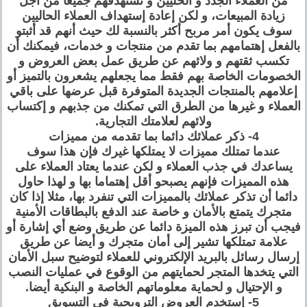
من العملاء الجدد و الحليين و تستهدفهم جميعا من أجل
زيادة المبيعات، و لكن إعادة إستهداف العملاء الحاليين
سوف يكون أمر مربح أكثر بالنسبة لك حيث أنهم قد أثبتو
بالفعل إهتمامهم بما تقدم من منتجات و خدمات، فيمكنك أن
تكسب ثقتهم و ولائهم عن طريق عمل بعض العروض و
الخصومات الخاصة بهم فقط مما يجعلهم يشعرون بالتميز أو
إعلامهم بالمنتجات الجديدة المتوفرة قبل عرضها على باقي
العملاء و غيرها من الطرق التي تمكنك من جذبهم و إكتساب
ولائهم لعلامتك التجارية.
4- ذكر عملائك دائما بما تقدمه من مميزات
عندما تمتلك مميزات لا يمتلكها غيرك فإن هذا سوف
يساعدك في جذب العملاء و لكن عندما يعتاد العملاء على
هذه المميزات فإنهم يصبحو أقل إهتماما بها و لهذا حاول
دائما أن تذكر عملائك بالمميزات التي تنفرد بها، مثلا إذا كان
متجرك يتمتع بالأمان و خاصة عند الدفع بالبطاقات الأمنية
فيجب أن تبرز هذه الميزة دائما عن طريق وضع أي إشارة أو
علامة تمتلكها تشير إلى أمان متجرك و أيضا عن طريق
إرسال رسائل بالبريد الإلكتروني للعملاء لتوضيح سبل الأمان
التي يتخدها المتجر لحمايتهم من الوقوع في عمليات النصب
و الإحتيال و لحماية معلوماتهم الخاصة و البنكية أيضا.
5- إستخدم العروض الترويجية في التسويق