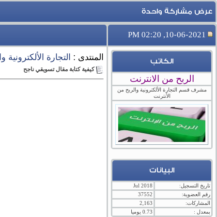
عرض مشاركة واحدة
10-06-2021, 02:20 PM
المنتدى :
التجارة الألكترونية و
الكاتب
كيفية كتابة مقال تسويقي ناجح
الربح من الانترنت
مشرف قسم التجارة الألكترونية والربح من
الأنترنت
البيانات
تاريخ التسجيل:
Jul 2018
رقم العضوية:
37552
المشاركات:
2,163
بمعدل :
0.73 يوميا