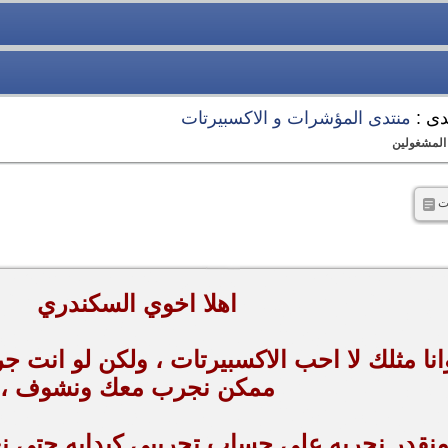
دى :
منتدى المؤشرات و الاكسبيرتات
 المشغولين
ات
اهلا اخوي السكندري
انا مثلك لا احب الاكسبيرتات ، ولكن لو انت جر
ممكن نجرب معك ونشوف ،
نقدر نجربه على حساب تجريبي كبدايه حتى نع