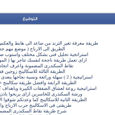
التوقيع
طريقة معرفة تغير الترند من صاعد الى هابط والعكس
الطريق الى الارباح ( موضع مهم جدا
استراتجية تحليل فنى بشكل مختلف واستوب صغ
ازاى تعمل طريقة ناجحة لنفسك تتاجر بها ( الم
نقاط السكندرى المضمونة واعرف اتجاه 
الطريقة الثالثة للاسكالبنج زوجين ف
استراتيجية ( 2 ) سهلة ورائعة ونسبة نجاحها يتعدى 95 % ( alskndry )
الطريقة الرابعة وافضل طريقة سكالبنج +
استراتيجية روعة لعشاق الصفقات الكبيرة وباهداف 
ورشة السكندرى للخاسرين ازاى يربحوا باذن ا
الطريقة الثانية للاسكالبنج كما وعدتكم شوفوا ال
طريقتى فى الاسكالبنج جرب الارباح وا
شرح طريقة نقاط السكندرى المضمو