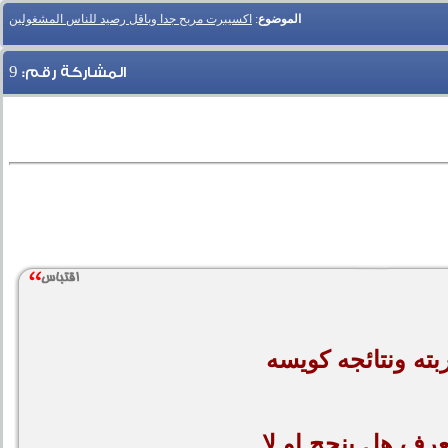
الموضوع
:
اكسيبرت مربح جدا وباقل رصيد للناس المشغولين
9
المشاركة رقم:
بته ونتائجه كويسه
رف هل ينجح او لا