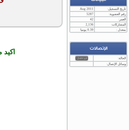
تاريخ التسجيل:
Aug 2011
رقم العضوية:
5287
العمر:
42
المشاركات:
2,136
بمعدل :
0.39 يوميا
الإتصالات
اكيد 
الحالة:
وسائل الإتصال: