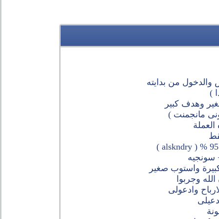
 والدخول من بدايته
 )
ير وهدف كبير
ونى مانجمنت )
العملة
قط
 سونجيه
كبيرة واستوب صغير
لله وجربوا
ارباح وادعولى
دعيلى
نة