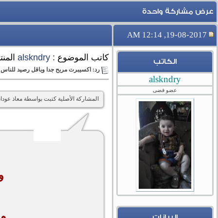
عرض مشاركة واحدة
19-08-2017, 12:14 AM
كاتب الموضوع :
alskndry
المنت
الكاتب
رد: اكسيبرت مربح جدا وباقل رصيد للناس
alskndry
عضو فضى
المشاركة الأصلية كتبت بواسطة معاذ عود
و
وم
البيانات