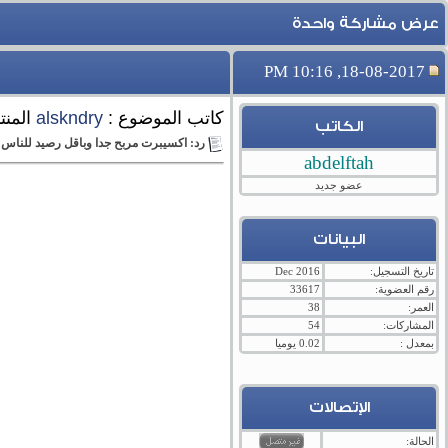
عرض مشاركة واحدة
18-08-2017, 10:16 PM
كاتب الموضوع :
alskndry
المنت
الكاتب
رد: اكسيبرت مربح جدا وباقل رصيد للناس
abdelftah
عضو جديد
البيانات
تاريخ التسجيل:
Dec 2016
رقم العضوية:
33617
العمر:
38
المشاركات:
54
بمعدل :
0.02 يوميا
الإتصالات
الحالة: