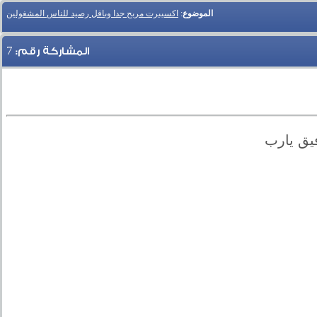
الموضوع
:
اكسيبرت مربح جدا وباقل رصيد للناس المشغولين
7
المشاركة رقم:
فيق يارب