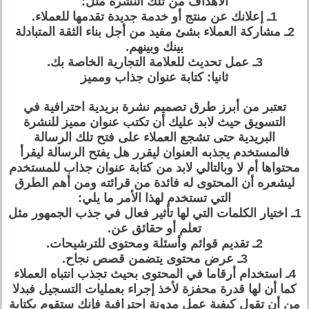
الأهداف من تلك النشرة مثل:
1ـ إعلانك عن منتج أو خدمة جديدة تقدمها للعملاء.
2ـ مشاركة العملاء بشئ مفيد من أجل بناء الثقة المتبادلة
بينك وبينهم.
3ـ عمل تحديث للعلامة التجارية الخاصة بك.
ثانيا: كتابة عنوان جذاب ومميز
تعتبر من أبرز طرق تصميم نشرة بريدية احترافية في
التسويق حيث لابد عليك أن تكتب عنوان مميز للنشرة
البريدية حتى تشجع العملاء على فتح تلك الرسالة
فالمستخدم يجذبه العنوان ليقرر هل يفتح الرسالة ليقرأ
محتواها أم لا وبالتالي لابد من كتابة عنوان جذاب للمستخدم
ليشعره أن المحتوى له فائدة من قرائته ومن أهم الطرق
التي تستخدم لهذا الأمر ما يلي:
1ـ اختيار الكلمات التي لها تأثير فعال في جذب الجمهور مثل
تعلم أو حقائق عن.
2ـ تقديم قوائم وأسئلة ومحتوى للترشيحات.
3ـ عرض محتوى يتضمن قصص نجاح.
4ـ استخدام أرقاما في المحتوى بحيث تجذب انتباه العملاء
كما أن لها قدرة محفزة لأخذ إجراء بعمليات التسجيل فبدلا
من أن تقول كيفية عمل مدونة احترافية فإنك ستقوم بكتابة