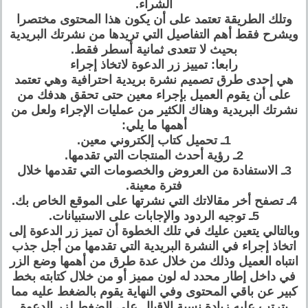
الشراء.
وتلك الطريقة تعتمد على أن يكون هذا المحتوى مختصرا
ويشرح فقط أهم التفاصيل التي تريدها من نشرتك البريدية
بحيث لا تتعدى ثمانية أسطر فقط.
رابعا: تمييز زر الدعوة لاتخاذ إجراء
هي إحدى طرق تصميم نشرة بريدية احترافية وهي تعتمد
على أن يقوم العميل بإجراء معين حتى تحقق هدفك من
نشرتك البريدية وهناك الكثير من عمليات الإجراء ولعل من
أهمها ما يلي:
1ـ تحميل كتاب إلكتروني معين.
2ـ رؤية أحدث المنتجات التي تقدمها.
3ـ الاستفادة من العروض والخصومات التي تقدمها خلال
فترة معينة.
4ـ تصفح أخر مقالاتك التي نشرتها على الموقع الخاص بك.
5ـ توجيه الردود والإجابات على الاستبيانات.
وبالتالي يتعين عليك في تلك الخطوة أن تميز زر الدعوة إلى
اتخاذ إجراء في النشرة البريدية التي تقدمها من أجل جذب
انتباه العميل وذلك من خلال عدة طرق من أهمها وضع الزر
في داخل إطار محدد له لون مميز أو من خلال كتابته بخط
كبير عن باقي المحتوى وفي النهاية يقوم بالضغط عليه مما
يترتب عليه زيادة نسبة الإقبال على الضغط لزر الدعوة