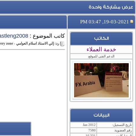
عرض مشاركة واحدة
19-03-2021, 03:47 PM
كاتب الموضوع :
astleng2008
الكاتب
رد: إلي الاستاذ اسلام العوامي - recovery zone
خدمة العملاء
الدعم الفنى للموقع
البيانات
تاريخ التسجيل:
Jan 2012
رقم العضوية:
7580
المشاركات:
10,331