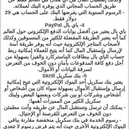
طريق الحساب المجاني الذي يوفره البنك لعملائه.
- الرسوم السنوية التي يفرضها البنك على الحساب هي 29
دولار فقط.
4- باي بال PayPal
باي بال يعتبر من أفضل بوابات الدفع الإلكتروني حول العالم
كما أنه يعتبر الطريقة المفضلة للكثير من المتسوقين وكذلك
لأصحاب المتاجر الإلكترونية حيث أنه يوفر طريقة أمنة
لإرسال وإستقبال المال كما أنه يتيح للعملاء إمكانية ربط
حساب الباي بال ببطاقات الماستركارد والفيزا بسهولة من
أجل دفع كافة المدفوعات بأمان دون الخوف من التعرض
لسرقة البيانات أو الأموال.
5- بنك سكريل Skrill
يعتبر بنك سكريل أحد البنوك الإلكترونية التي تتيح إمكانية
إرسال وإستقبال الأموال بسهولة سواء كان بين أشخاص أو
أشخاص وشركات أو بين شركات وبعضها البعض ولبنك
سكريل الكثير من المميزات أهمها:
- يمكنك أن ترسل وتستقبل المال عن طريقه وأنت مطمئن
دون الخوف من التعرض للقرصنة أو الإحتيال.
- رسوم الخدمة في بنك سكريل منخفضة مقارنة بباقي
البنوك الإلكترونية الأخرى حيث أنه يتم فرض رسوم لا تتعدى