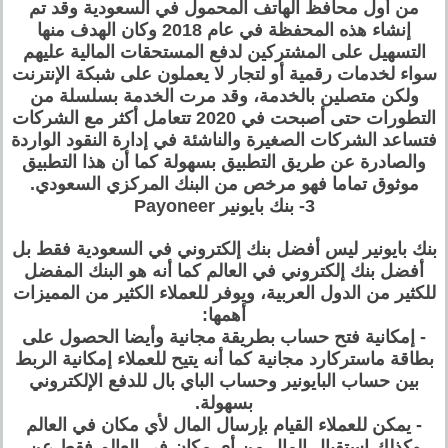
من أول محافظ الهاتف المحمول في السعودية وقد تم
إنشاء هذه المحفظة في عام 2018 وكان الهدف منها
التسهيل على المشتركين لدفع المستحقات المالية عليهم
سواء لخدمات رقمية أو لتجار لا يعملون على شبكة الإنترنت
ولكن متصلين بالخدمة، وقد مرت الخدمة بسلسلة من
التطورات حتى أصبحت في 2020 تتعامل أكثر مع الشركات
فتساعد الشركات الصغيرة والناشئة في إدارة النقود الواردة
والصادرة عن طريق التطبيق بسهولة كما أن هذا التطبيق
موثوق تماما فهو مرخص من البنك المركزي السعودي.
3- بنك بايونير Payoneer
بنك بايونير ليس أفضل بنك إلكتروني في السعودية فقط بل
أفضل بنك إلكتروني في العالم كما أنه هو البنك المفضل
للكثير من الدول العربية، ويوفر للعملاء الكثير من المميزات
أهمها:
- إمكانية فتح حساب بطريقة مجانية وأيضا الحصول على
بطاقة ماستركارد مجانية كما أنه يتيح للعملاء إمكانية الربط
بين حساب البايونير وحساب الباي بال للدفع الإلكتروني
بسهولة.
- يمكن للعملاء القيام بإرسال المال لأي مكان في العالم
وكذلك إستقبال المال من أي مكان في العالم فقط عن